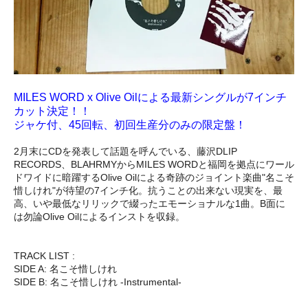
MILES WORD x Olive Oilによる最新シングルが7インチ
カット決定！！
ジャケ付、45回転、初回生産分のみの限定盤！
2月末にCDを発表して話題を呼んでいる、藤沢DLIP
RECORDS、BLAHRMYからMILES WORDと福岡を拠点にワール
ドワイドに暗躍するOlive Oilによる奇跡のジョイント楽曲"名こそ
惜しけれ"が待望の7インチ化。抗うことの出来ない現実を、最
高、いや最低なリリックで綴ったエモーショナルな1曲。B面に
は勿論Olive Oilによるインストを収録。
TRACK LIST :
SIDE A: 名こそ惜しけれ
SIDE B: 名こそ惜しけれ -Instrumental-