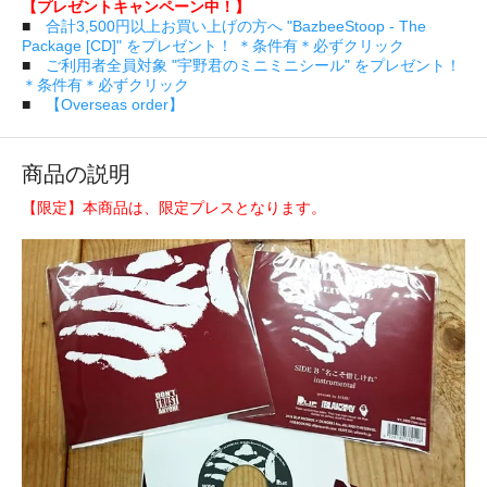
【プレゼントキャンペーン中！】
■
合計3,500円以上お買い上げの方へ "BazbeeStoop - The
Package [CD]" をプレゼント！ ＊条件有＊必ずクリック
■
ご利用者全員対象 "宇野君のミニミニシール" をプレゼント！
＊条件有＊必ずクリック
■
【Overseas order】
商品の説明
【限定】本商品は、限定プレスとなります。