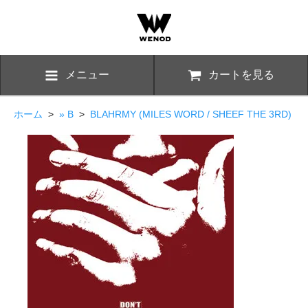
メニュー
カートを見る
ホーム
>
» B
>
BLAHRMY (MILES WORD / SHEEF THE 3RD)