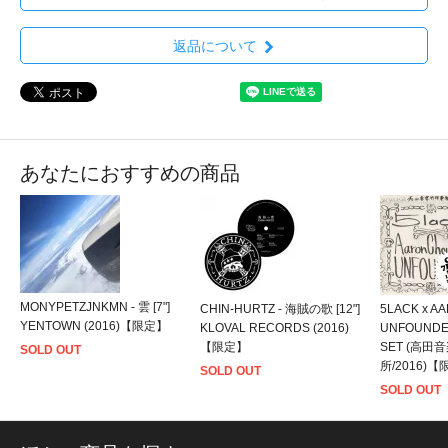
返品について
あなたにおすすめの商品
MONYPETZJNKMN - 雲 [7"]
CHIN-HURTZ - 海賊の歌 [12"]
5LACK x A
YENTOWN (2016)【限定】
KLOVAL RECORDS (2016)
UNFOUNDE
【限定】
SET (高田
SOLD OUT
所/2016)
SOLD OUT
SOLD OUT