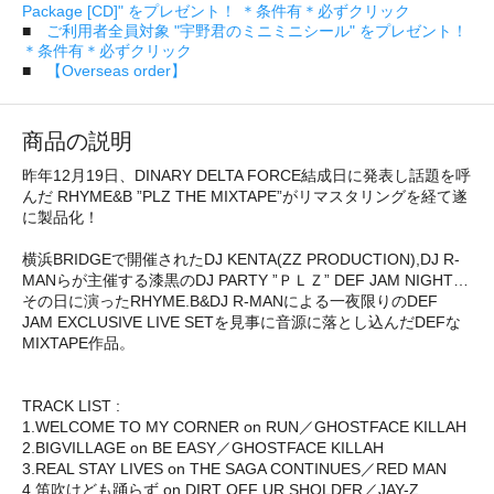
Package [CD]" をプレゼント！ ＊条件有＊必ずクリック
■
ご利用者全員対象 "宇野君のミニミニシール" をプレゼント！
＊条件有＊必ずクリック
■
【Overseas order】
商品の説明
昨年12月19日、DINARY DELTA FORCE結成日に発表し話題を呼
んだ RHYME&B ”PLZ THE MIXTAPE”がリマスタリングを経て遂
に製品化！
横浜BRIDGEで開催されたDJ KENTA(ZZ PRODUCTION),DJ R-
MANらが主催する漆黒のDJ PARTY ”ＰＬＺ” DEF JAM NIGHT…
その日に演ったRHYME.B&DJ R-MANによる一夜限りのDEF
JAM EXCLUSIVE LIVE SETを見事に音源に落とし込んだDEFな
MIXTAPE作品。
TRACK LIST :
1.WELCOME TO MY CORNER on RUN／GHOSTFACE KILLAH
2.BIGVILLAGE on BE EASY／GHOSTFACE KILLAH
3.REAL STAY LIVES on THE SAGA CONTINUES／RED MAN
4.笛吹けども踊らず on DIRT OFF UR SHOLDER／JAY-Z