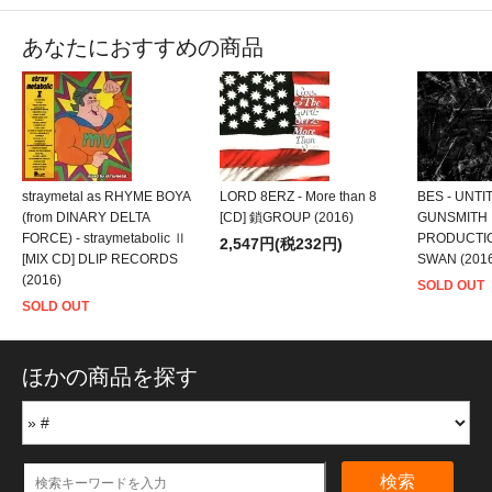
あなたにおすすめの商品
straymetal as RHYME BOYA
LORD 8ERZ - More than 8
BES - UNTI
(from DINARY DELTA
[CD] 鎖GROUP (2016)
GUNSMITH
FORCE) - straymetabolic Ⅱ
PRODUCTI
2,547円(税232円)
[MIX CD] DLIP RECORDS
SWAN (201
(2016)
SOLD OUT
SOLD OUT
ほかの商品を探す
検索