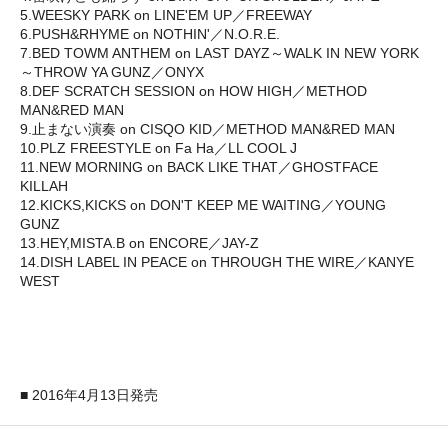
5.WEESKY PARK on LINE'EM UP／FREEWAY
6.PUSH&RHYME on NOTHIN'／N.O.R.E.
7.BED TOWM ANTHEM on LAST DAYZ～WALK IN NEW YORK
～THROW YA GUNZ／ONYX
8.DEF SCRATCH SESSION on HOW HIGH／METHOD
MAN&RED MAN
9.止まない演奏 on CISQO KID／METHOD MAN&RED MAN
10.PLZ FREESTYLE on Fa Ha／LL COOL J
11.NEW MORNING on BACK LIKE THAT／GHOSTFACE
KILLAH
12.KICKS,KICKS on DON'T KEEP ME WAITING／YOUNG
GUNZ
13.HEY,MISTA.B on ENCORE／JAY-Z
14.DISH LABEL IN PEACE on THROUGH THE WIRE／KANYE
WEST
■ 2016年4月13日発売