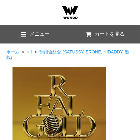
メニュー
カートを見る
ホーム
>
» I
>
韻踏合組合 (SATUSSY, ERONE, HIDADDY, 遊
戯)