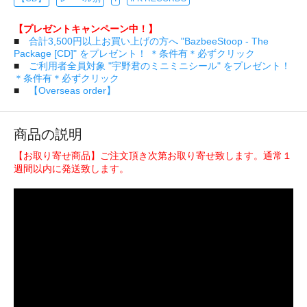
【プレゼントキャンペーン中！】
■
合計3,500円以上お買い上げの方へ "BazbeeStoop - The
Package [CD]" をプレゼント！ ＊条件有＊必ずクリック
■
ご利用者全員対象 "宇野君のミニミニシール" をプレゼント！
＊条件有＊必ずクリック
■
【Overseas order】
商品の説明
【お取り寄せ商品】ご注文頂き次第お取り寄せ致します。通常１
週間以内に発送致します。