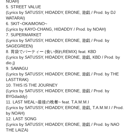
NOAH)
5. STREET VALUE
(Lyrics by SATUSSY, HIDADDY, ERONE, 遊戯 / Prod. by DJ
WATARAI)
6. SKIT~OKAIMONO~
(Lyrics by KAYO-CHANG, HIDADDY / Prod. by NOAH)
7. SUPERMARKET
(Lyrics by SATUSSY, HIDADDY, ERONE, 遊戯 / Prod. by
SAGEGREEN)
8. 胃袋でパーティー (食い倒れREMIX) feat. KBD
(Lyrics by SATUSSY, HIDADDY, ERONE, 遊戯, KBD / Prod. by
dio.j)
9. SAWAGU
(Lyrics by SATUSSY, HIDADDY, ERONE, 遊戯 / Prod. by THE
LASTTRAK)
10. THIS IS THE JOURNEY
(Lyrics by SATUSSY, HIDADDY, ERONE, 遊戯 / Prod. by
BYGdaddy)
11. LAST MEAL~最後の晩餐~ feat. T.A.M.M.I
(Lyrics by SATUSSY, HIDADDY, ERONE, 遊戯, T.A.M.M.I / Prod.
by NOAH)
12. LAST SONG
(Lyrics by SATUSSY, HIDADDY, ERONE, 遊戯 / Prod. by NAO
THE LAIZA)