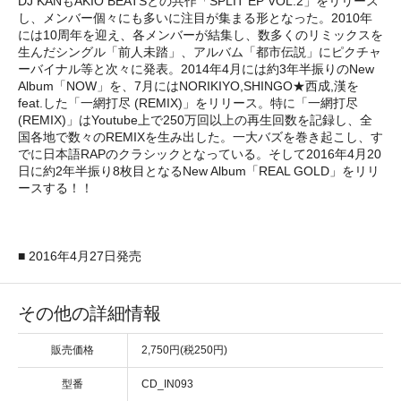
DJ KANもAKIO BEATSとの共作「SPLIT EP VOL.2」をリリース
し、メンバー個々にも多いに注目が集まる形となった。2010年
には10周年を迎え、各メンバーが結集し、数多くのリミックスを
生んだシングル「前人未踏」、アルバム「都市伝説」にピクチャ
ーバイナル等と次々に発表。2014年4月には約3年半振りのNew
Album「NOW」を、7月にはNORIKIYO,SHINGO★西成,漢を
feat.した「一網打尽 (REMIX)」をリリース。特に「一網打尽
(REMIX)」はYoutube上で250万回以上の再生回数を記録し、全
国各地で数々のREMIXを生み出した。一大バズを巻き起こし、す
でに日本語RAPのクラシックとなっている。そして2016年4月20
日に約2年半振り8枚目となるNew Album「REAL GOLD」をリリ
ースする！！
■ 2016年4月27日発売
その他の詳細情報
販売価格
2,750円(税250円)
型番
CD_IN093