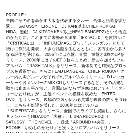
PROFILE :
全国にその名を轟かす大阪を代表するクルー。合体と脱退を繰り
返し、SATUSSY、ER-ONE、DJ KAN(以上CHIEF ROKKA)、
HIDA、遊戯、DJ KITADA KEN(以上HEAD BANGERZ)という現在
のかたちに。これまでに未発表音源集「IFK VOL.0」を皮切りに
「CRITICAL 11」,「INFUMEMAS...EP」,「ジャンガル」とたて
続けに作品を発表、大きな話題を生むとともに、各方面から多大
なる評価を受ける。 2005年には赤盤、青盤、黄盤と3枚のEPを
リリース、2006年にはそのEP３枚をまとめ、新曲を加えたフル
アルバム「TRASH TALK」をリリース。新体制でも確実なプロッ
プスを獲得する。さらにHEAD BANGERZ、CHIEF ROKKAとク
ルー内の両グループがそれぞれアルバムをリリース、 DJマッカ
ーサーや各メンバーのMIX CDもリリースするなど、その活発な
動きは止まる事が無い。音源のみならず映像においても「ヒダデ
ィーひとり旅」が、主催イベントの模様を収めた「ENTER
DVD」をリリース、現場の空気が伝わる貴重な映像の数々を収録
し、こちらも好評を博した。2008年にはアルバム
「SUPERSTAR」をリリース、全国でのライブも展開し、さらに
各メンバーもHIDADDY「火種」、LIBRA RECORDより
SATUSSY「THE NOVEL」、遊戯「AROUND 中央区」、
ERONE「ゆめものがたり」と次々とソロアルバムをリリース、