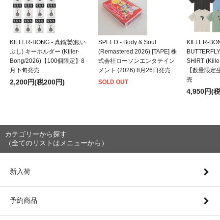
KILLER-BONG - 真鍮製(銀い
SPEED - Body & Soul
KILLER-BO
ぶし) キーホルダー (Killer-
(Remastered 2026) [TAPE] 株
BUTTERFLY
Bong/2026)【100個限定】8
式会社ローソンエンタテイン
SHIRT (Kill
月下旬発売
メント (2026) 8月26日発売
【数量限定
売
2,200円(税200円)
SOLD OUT
4,950円(
カテゴリーから探す
（全てのリストはメニューから）
新入荷
予約商品