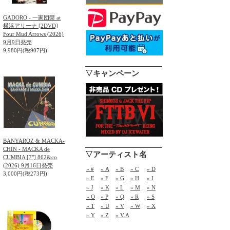
GADORO - 一家団欒 at
横浜アリーナ [2DVD]
Four Mud Arrows (2026)
9月9日発売
9,980円(税907円)
▽キャンペーン
BANYAROZ & MACKA-
CHIN - MACKA de
▽アーティスト名
CUMBIA [7"] 862&co
(2026) 9月16日発売
» #
» A
» B
» C
» D
3,000円(税273円)
» E
» F
» G
» H
» I
» J
» K
» L
» M
» N
» O
» P
» Q
» R
» S
» T
» U
» V
» W
» X
» Y
» Z
» V.A