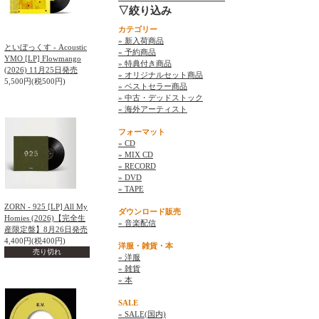
▽絞り込み
カテゴリー
» 新入荷商品
といぼっくす - Acoustic
» 予約商品
YMO [LP] Flowmango
» 特典付き商品
(2026) 11月25日発売
» オリジナルセット商品
5,500円(税500円)
» ベストセラー商品
» 中古・デッドストック
» 海外アーティスト
フォーマット
» CD
» MIX CD
» RECORD
» DVD
» TAPE
ZORN - 925 [LP] All My
ダウンロード販売
Homies (2026)【完全生
» 音楽配信
産限定盤】8月26日発売
4,400円(税400円)
洋服・雑貨・本
売り切れ
» 洋服
» 雑貨
» 本
SALE
» SALE(国内)