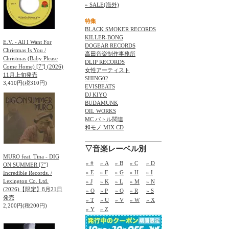
» SALE(海外)
特集
BLACK SMOKER RECORDS
KILLER-BONG
E.V. - All I Want For
DOGEAR RECORDS
Christmas Is You /
高田音楽制作事務所
Christmas (Baby Please
DLIP RECORDS
Come Home) [7"] (2026)
女性アーティスト
11月上旬発売
SHING02
3,410円(税310円)
EVISBEATS
DJ KIYO
BUDAMUNK
OIL WORKS
MC バトル関連
和モノ MIX CD
▽音楽レーベル別
MURO feat. Tina - DIG
» #
» A
» B
» C
» D
ON SUMMER [7"]
» E
» F
» G
» H
» I
Incredible Records. /
Lexington Co. Ltd.
» J
» K
» L
» M
» N
(2026)【限定】8月21日
» O
» P
» Q
» R
» S
発売
» T
» U
» V
» W
» X
2,200円(税200円)
» Y
» Z