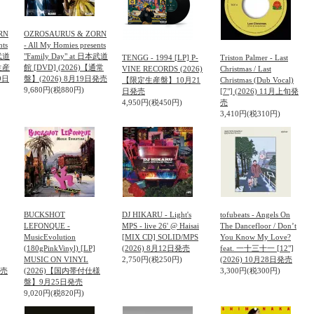
RN
OZROSAURUS & ZORN
nts
- All My Homies presents
本武道
"Family Day" at 日本武道
TENGG - 1994 [LP] P-
Triston Palmer - Last
【生産
館 [DVD] (2026)【通常
VINE RECORDS (2026)
Christmas / Last
9日
盤】(2026) 8月19日発売
【限定生産盤】10月21
Christmas (Dub Vocal)
9,680円(税880円)
日発売
[7"] (2026) 11月上旬発
4,950円(税450円)
売
3,410円(税310円)
BUCKSHOT
DJ HIKARU - Light's
tofubeats - Angels On
LEFONQUE -
MPS - live 26' @ Haisai
The Dancefloor / Don’t
MusicEvolution
[MIX CD] SOLID/MPS
You Know My Love?
(180gPinkVinyl) [LP]
(2026) 8月12日発売
feat. 一十三十一 [12"]
MUSIC ON VINYL
2,750円(税250円)
(2026) 10月28日発売
発売
(2026)【国内帯付仕様
3,300円(税300円)
盤】9月25日発売
9,020円(税820円)