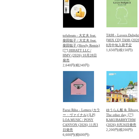
TA98 - Lovers Delight
tofubeats - 大丈夫 feat.
[MIX CD] TA98 (202
柴田聡子 / 大丈夫 feat.
8月中旬入荷予定
柴田聡子 (Slowly Remix)
1,650円(税150円)
[7"] HIHATT LLC /
HMV (2026) 10月28日
発売
2,640円(税240円)
Furui Riho - Letters (カラ
ゆうらん船 & Ålborg 
ー・ヴァイナル) [LP]
The other day, [7"]
LOA MUSIC / PONY
KAKUBARHYTHM
CANYON (2026) 11月3
(2026) 8月26日発売
日発売
2,200円(税200円)
6,600円(税600円)