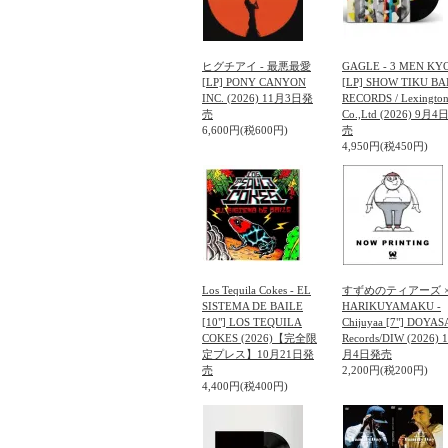
ヒグチアイ - 最悪最愛
GAGLE - 3 MEN KY
[LP] PONY CANYON
[LP] SHOW TIKU BA
INC. (2026) 11月3日発
RECORDS / Lexingto
売
Co.,Ltd (2026) 9月
6,600円(税600円)
売
4,950円(税450円)
Los Tequila Cokes - EL
すずめのティアーズ 
SISTEMA DE BAILE
HARIKUYAMAKU -
[10"] LOS TEQUILA
Chijuyaa [7"] DOYAS
COKES (2026)【完全限
Records/DIW (2026) 
定プレス】10月21日発
月4日発売
売
2,200円(税200円)
4,400円(税400円)