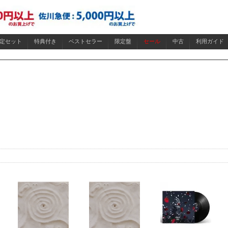
限定セット
特典付き
ベストセラー
限定盤
セール
中古
利用ガイド