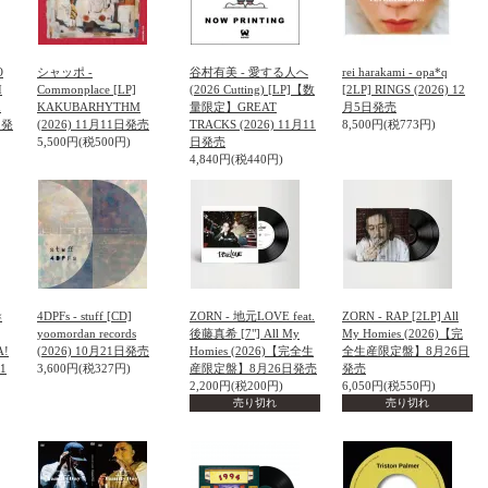
O
シャッポ -
谷村有美 - 愛する人へ
rei harakami - opa*q
I
Commonplace [LP]
(2026 Cutting) [LP]【数
[2LP] RINGS (2026) 12
n
KAKUBARHYTHM
量限定】GREAT
月5日発売
4日発
(2026) 11月11日発売
TRACKS (2026) 11月11
8,500円(税773円)
5,500円(税500円)
日発売
4,840円(税440円)
×
4DPFs - stuff [CD]
ZORN - 地元LOVE feat.
ZORN - RAP [2LP] All
yoomordan records
後藤真希 [7"] All My
My Homies (2026)【完
A!
(2026) 10月21日発売
Homies (2026)【完全生
全生産限定盤】8月26日
11
3,600円(税327円)
産限定盤】8月26日発売
発売
2,200円(税200円)
6,050円(税550円)
売り切れ
売り切れ