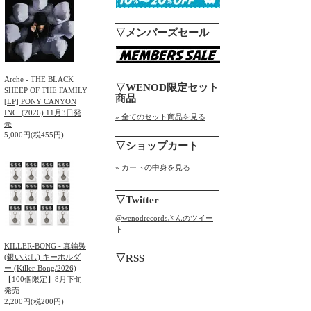
▽メンバーズセール
Arche - THE BLACK
▽WENOD限定セット
SHEEP OF THE FAMILY
商品
[LP] PONY CANYON
INC. (2026) 11月3日発
» 全てのセット商品を見る
売
5,000円(税455円)
▽ショップカート
» カートの中身を見る
▽Twitter
@wenodrecordsさんのツイー
ト
KILLER-BONG - 真鍮製
(銀いぶし) キーホルダ
▽RSS
ー (Killer-Bong/2026)
【100個限定】8月下旬
発売
2,200円(税200円)