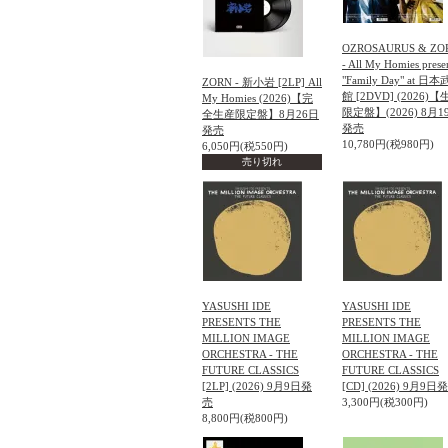
OZROSAURUS & ZO
- All My Homies prese
"Family Day" at 日
ZORN - 新小岩 [2LP] All
館 [2DVD] (2026)
My Homies (2026)【完
限定盤】(2026) 8月1
全生産限定盤】8月26日
発売
発売
10,780円(税980円)
6,050円(税550円)
売り切れ
YASUSHI IDE
YASUSHI IDE
PRESENTS THE
PRESENTS THE
MILLION IMAGE
MILLION IMAGE
ORCHESTRA - THE
ORCHESTRA - THE
FUTURE CLASSICS
FUTURE CLASSICS
[2LP] (2026) 9月9日発
[CD] (2026) 9月9日
売
3,300円(税300円)
8,800円(税800円)