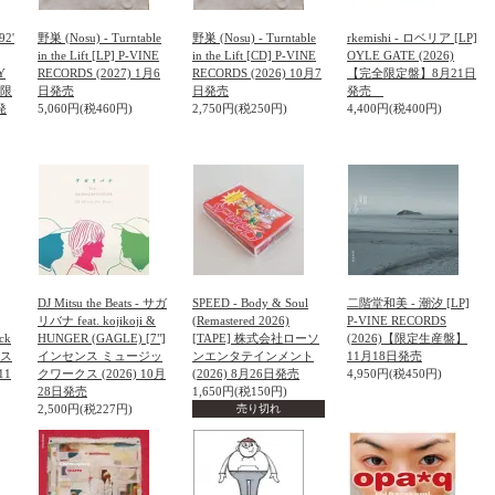
92'
野巣 (Nosu) - Turntable
野巣 (Nosu) - Turntable
rkemishi - ロベリア [LP]
in the Lift [LP] P-VINE
in the Lift [CD] P-VINE
OYLE GATE (2026)
Y
RECORDS (2027) 1月6
RECORDS (2026) 10月7
【完全限定盤】8月21日
【限
日発売
日発売
発売
発
5,060円(税460円)
2,750円(税250円)
4,400円(税400円)
DJ Mitsu the Beats - サガ
SPEED - Body & Soul
二階堂和美 - 潮汐 [LP]
リバナ feat. kojikoji &
(Remastered 2026)
P-VINE RECORDS
ck
HUNGER (GAGLE) [7"]
[TAPE] 株式会社ローソ
(2026)【限定生産盤】
ンス
インセンス ミュージッ
ンエンタテインメント
11月18日発売
11
クワークス (2026) 10月
(2026) 8月26日発売
4,950円(税450円)
28日発売
1,650円(税150円)
2,500円(税227円)
売り切れ