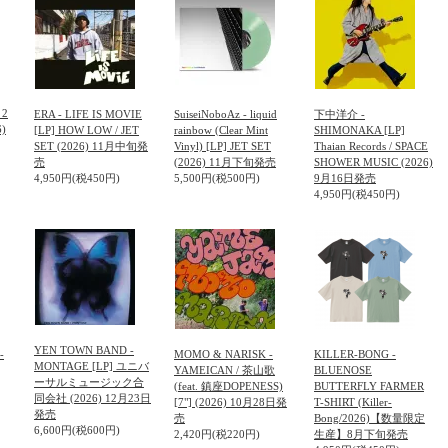
 2
ERA - LIFE IS MOVIE
SuiseiNoboAz - liquid
下中洋介 -
6)
[LP] HOW LOW / JET
rainbow (Clear Mint
SHIMONAKA [LP]
SET (2026) 11月中旬発
Vinyl) [LP] JET SET
Thaian Records / SPACE
売
(2026) 11月下旬発売
SHOWER MUSIC (2026)
4,950円(税450円)
5,500円(税500円)
9月16日発売
4,950円(税450円)
YEN TOWN BAND -
-
MOMO & NARISK -
KILLER-BONG -
MONTAGE [LP] ユニバ
YAMEICAN / 茶山歌
BLUENOSE
ーサルミュージック合
(feat. 鎮座DOPENESS)
BUTTERFLY FARMER
同会社 (2026) 12月23日
[7"] (2026) 10月28日発
T-SHIRT (Killer-
発売
売
Bong/2026)【数量限定
6,600円(税600円)
2,420円(税220円)
生産】8月下旬発売