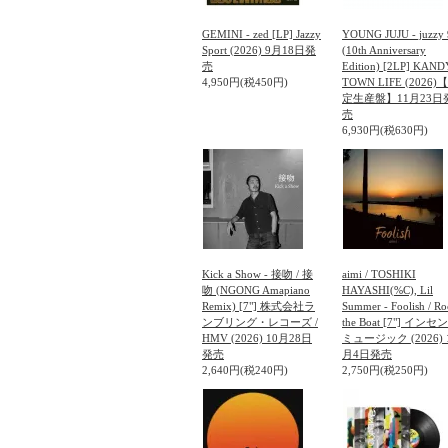
GEMINI - zed [LP] Jazzy
YOUNG JUJU - juzzy 
Sport (2026) 9月18日発
(10th Anniversary
売
Edition) [2LP] KAND
4,950円(税450円)
TOWN LIFE (2026)
定生産盤】11月23日
売
6,930円(税630円)
Kick a Show - 接吻 / 接
aimi / TOSHIKI
吻 (NGONG Amapiano
HAYASHI(%C), Lil
Remix) [7"] 株式会社ラ
Summer - Foolish / Ro
ンブリング・レコーズ /
the Boat [7"] インセ
HMV (2026) 10月28日
ミュージック (2026) 
発売
月4日発売
2,640円(税240円)
2,750円(税250円)