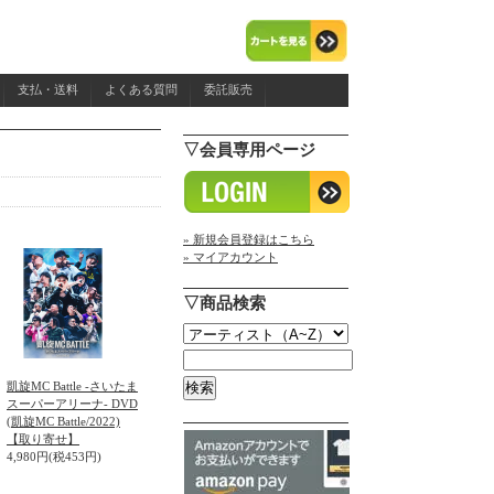
支払・送料
よくある質問
委託販売
▽会員専用ページ
» 新規会員登録はこちら
» マイアカウント
▽商品検索
凱旋MC Battle -さいたま
スーパーアリーナ- DVD
(凱旋MC Battle/2022)
【取り寄せ】
4,980円(税453円)