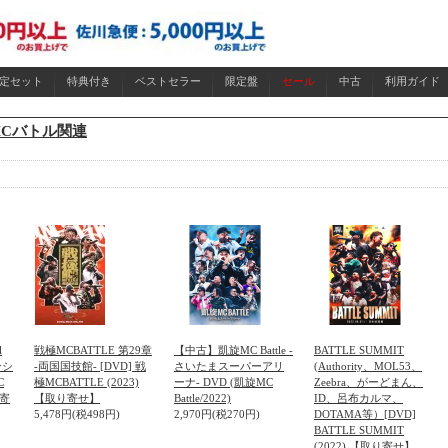
限定セット
特典付き
ベストセラー
限定盤
セール
中古
利用ガイド
MCバトル関連
l
戦極MCBATTLE 第29章
【中古】凱旋MC Battle -
BATTLE SUMMIT
ンシ
-両国国技館- [DVD] 戦
さいたまスーパーアリ
(Authority、MOL53、
C
極MCBATTLE (2023)
ーナ- DVD (凱旋MC
Zeebra、がーどまん、
り寄
【取り寄せ】
Battle/2022)
ID、呂布カルマ、
5,478円(税498円)
2,970円(税270円)
DOTAMA等）[DVD]
BATTLE SUMMIT
(2022) 【取り寄せ】