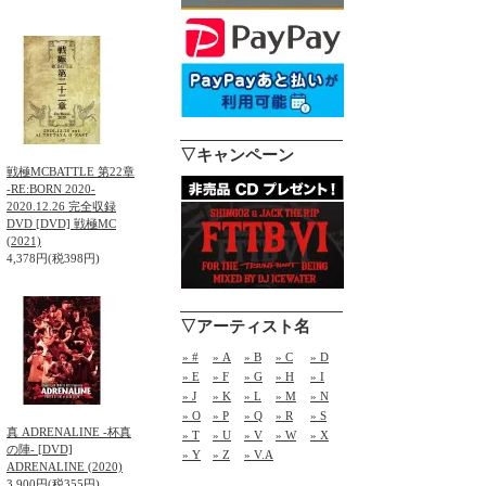
▽キャンペーン
戦極MCBATTLE 第22章
-RE:BORN 2020-
2020.12.26 完全収録
DVD [DVD] 戦極MC
(2021)
4,378円(税398円)
▽アーティスト名
» #
» A
» B
» C
» D
» E
» F
» G
» H
» I
» J
» K
» L
» M
» N
» O
» P
» Q
» R
» S
真 ADRENALINE -杯真
» T
» U
» V
» W
» X
の陣- [DVD]
» Y
» Z
» V.A
ADRENALINE (2020)
3,900円(税355円)