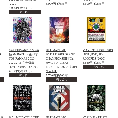
(2020)
3,900円(税355円)
3,900円(税355円)
3,960円(税360円)
売り切れ
VARIOUS ARTISTS - 戦
ULTIMATE MC
V.A - SPOTLIGHT 2019
 -
極 MCBATTLE 第21章
BATTLE 2019 GRAND
DVD [DVD] IFK
TOP RANKAZ 2020-
CHAMPIONSHIP [Blu-
RECORDS (2020)
2020.2.15 完全収録
ray+DVD] LIBRA
3,850円(税350円)
[DVD] 戦極MC (2020)
RECORDS (2020)【初回
売り切れ
4,180円(税380円)
限定盤】
売り切れ
7,700円(税700円)
売り切れ
9章
V.A - MC BATTLE THE
ULTIMATE MC
VARIOUS ARTISTS -