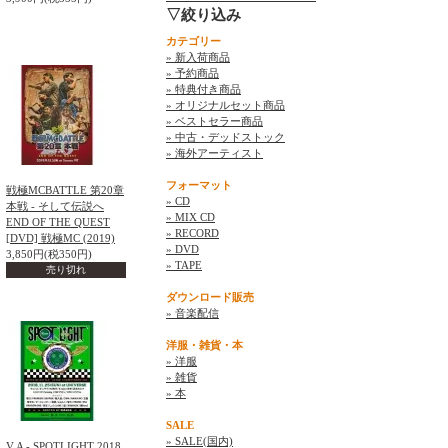
▽絞り込み
カテゴリー
» 新入荷商品
» 予約商品
» 特典付き商品
» オリジナルセット商品
» ベストセラー商品
» 中古・デッドストック
» 海外アーティスト
フォーマット
戦極MCBATTLE 第20章
» CD
本戦 - そして伝説へ
» MIX CD
END OF THE QUEST
» RECORD
[DVD] 戦極MC (2019)
» DVD
3,850円(税350円)
» TAPE
売り切れ
ダウンロード販売
» 音楽配信
洋服・雑貨・本
» 洋服
» 雑貨
» 本
SALE
» SALE(国内)
V.A - SPOTLIGHT 2018