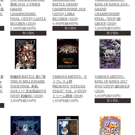
A
罵倒 2018 -CYPHER
BATTLE GRAND
KING OF KINGS 2018 -
完全収
GRAND
CHAMPIONSHIP 2018
GRAND
MC
CHAMPIONSHIP-
[2DVD] LIBRA
CHAMPIONSHIP
FINAL [2DVD] CASTLE
RECORDS (2019)
FINAL- [DVD] 鎖
RECORDS (2019)
4,400円(税400円)
GROUP (2019)
3,300円(税300円)
売り切れ
3,850円(税350円)
売り切れ
売り切れ
8章
戦極MCBATTLE 第17章
VARIOUS ARTISTS - サ
VARIOUS ARTISTS -
n
THIS IS MILLIONAIRE
イプレス上野
KING OF KINGS 2017
全収
TOUR FINAL 本戦-
PRESENTS “ENTA DA
DVD [2DVD] 鎖GROUP
MC
2018.2.17 完全収録DVD
STAGE” VOL. 4 [DVD]
(2018)
[DVD] 戦極MC (2018)
ドリーム開発 (2018)
3,850円(税350円)
3,850円(税350円)
1,650円(税150円)
売り切れ