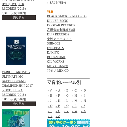
» SALE(海外)
DVD [DVD] IFK
RECORDS (2019)
特集
3,300円(税300円)
BLACK SMOKER RECORDS
売り切れ
KILLER-BONG
DOGEAR RECORDS
高田音楽制作事務所
DLIP RECORDS
女性アーティスト
SHING02
EVISBEATS
DJ KIYO
BUDAMUNK
OIL WORKS
MC バトル関連
和モノ MIX CD
VARIOUS ARTISTS -
ULTIMATE MC
BATTLE GRAND
▽音楽レーベル別
CHAMPIONSHIP 2017
[2DVD] LIBRA
» #
» A
» B
» C
» D
RECORDS (2018)
» E
» F
» G
» H
» I
3,850円(税350円)
» J
» K
» L
» M
» N
売り切れ
» O
» P
» Q
» R
» S
» T
» U
» V
» W
» X
» Y
» Z