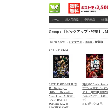
ホーム
新入荷商品
予約商品
WN
Group :
【ピックアップ・特集】
,
[並び順を変更] -
おすすめ順
-
価格順
-
新着順
1-48 / 154
NEXT
BATTLE SUMMIT II (般
凱旋MC Battle -Specia
若、Benjazzy、
2023- at 東京ガーデ
SKRYU、OZworld、
アター [DVD] 凱旋M
Novel Core、紅桜等）
Battle (2023) 【取
[DVD] BATTLE
せ】
SUMMIT (2024)
5,478円(税498円)
5,500円(税500円)