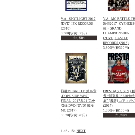
V.A - SPOTLIGHT 2017
V.A - MC BATTLE T
[DVD] IFK RECORDS
罵倒2017 -CYPHER
(2018)
戦・GRAND
3,300円(税300円)
CHAMPIONSHIP-
売り切れ
[2DVD] CASTLE
RECORDS (2018)
3,300円(税300円)
戦極MCBATTLE 第16章
FRESTA(フリスタ) 
-DOPE SIDE WEST
号 “新宿発9SARI大特
FINAL- 2017.5.21 完全
集” [書籍] コアマガ
収録 DVD [DVD] 戦極
(2017)
MC (2017)
1,650円(税150円)
3,520円(税320円)
売り切れ
1-48 / 154
NEXT