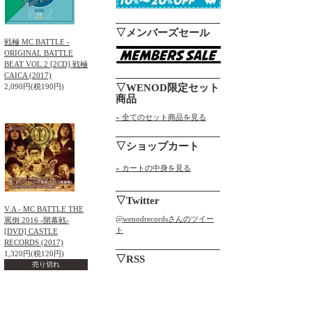
▽メンバーズセール
戦極 MC BATTLE -
ORIGINAL BATTLE
BEAT VOL.2 [2CD] 戦極
CAICA (2017)
2,090円(税190円)
▽WENOD限定セット
商品
» 全てのセット商品を見る
▽ショップカート
» カートの中身を見る
▽Twitter
V.A - MC BATTLE THE
@wenodrecordsさんのツイー
罵倒 2016 -開幕戦-
ト
[DVD] CASTLE
RECORDS (2017)
1,320円(税120円)
▽RSS
売り切れ