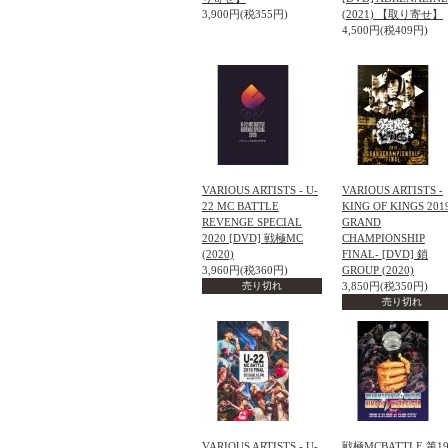
3,900円(税355円)
(2021) 【取り寄せ】
4,500円(税409円)
VARIOUS ARTISTS - U-
VARIOUS ARTISTS -
22 MC BATTLE
KING OF KINGS 2019
REVENGE SPECIAL
GRAND
2020 [DVD] 戦極MC
CHAMPIONSHIP
(2020)
FINAL- [DVD] 鎖
3,960円(税360円)
GROUP (2020)
売り切れ
3,850円(税350円)
売り切れ
VARIOUS ARTISTS - U-
戦極MCBATTLE 第1