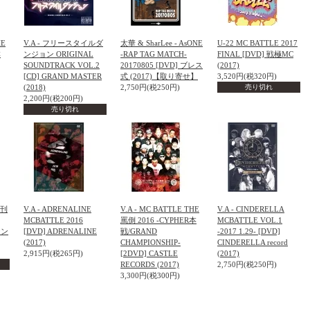
HE
V.A - フリースタイルダ
太華 & SharLee - AsONE
U-22 MC BATTLE 2017
本
ンジョン ORIGINAL
-RAP TAG MATCH-
FINAL [DVD] 戦極MC
SOUNDTRACK VOL.2
20170805 [DVD] ブレス
(2017)
[CD] GRAND MASTER
式 (2017)【取り寄せ】
3,520円(税320円)
(2018)
2,750円(税250円)
売り切れ
2,200円(税200円)
売り切れ
創刊
V.A - ADRENALINE
V.A - MC BATTLE THE
V.A - CINDERELLA
MCBATTLE 2016
罵倒 2016 -CYPHER本
MCBATTLE VOL.1
ジン
[DVD] ADRENALINE
戦/GRAND
-2017 1.29- [DVD]
(2017)
CHAMPIONSHIP-
CINDERELLA record
2,915円(税265円)
[2DVD] CASTLE
(2017)
RECORDS (2017)
2,750円(税250円)
3,300円(税300円)