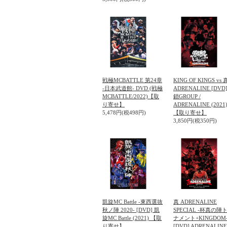
戦極MCBATTLE 第24章
KING OF KINGS vs 
-日本武道館- DVD (戦極
ADRENALINE [DVD
MCBATTLE/2022)【取
鎖GROUP /
り寄せ】
ADRENALINE (2021
5,478円(税498円)
【取り寄せ】
3,850円(税350円)
凱旋MC Battle -東西選抜
真 ADRENALINE
秋ノ陣 2020- [DVD] 凱
SPECIAL -杯真の陣
旋MC Battle (2021) 【取
ナメント+KINGDOM
り寄せ】
[DVD] ADRENALINE