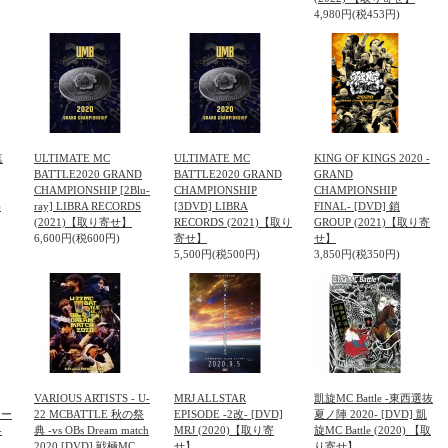
4,980円(税453円)
真
ULTIMATE MC
ULTIMATE MC
KING OF KINGS 2020 -
]
BATTLE2020 GRAND
BATTLE2020 GRAND
GRAND
CHAMPIONSHIP [2Blu-
CHAMPIONSHIP
CHAMPIONSHIP
)
ray] LIBRA RECORDS
[3DVD] LIBRA
FINAL- [DVD] 鎖
(2021)【取り寄せ】
RECORDS (2021)【取り
GROUP (2021)【取り寄
6,600円(税600円)
寄せ】
せ】
5,500円(税500円)
3,850円(税350円)
VARIOUS ARTISTS - U-
MRJ ALLSTAR
凱旋MC Battle -東西選抜
トー
22 MCBATTLE 秋の祭
EPISODE -2改- [DVD]
夏ノ陣 2020- [DVD] 凱
-
典 -vs OBs Dream match
MRJ (2020)【取り寄
旋MC Battle (2020) 【取
2020 [DVD] 戦極MC
せ】
り寄せ】