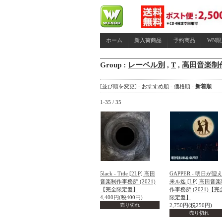
ホーム
新入荷商品
予約商品
WN
Group :
レーベル別
,
T
,
高田音楽制
[並び順を変更] -
おすすめ順
-
価格順
-
新着順
1-35 / 35
5lack - Title [2LP] 高田
GAPPER - 明日が迎
音楽制作事務所 (2021)
来ル迄 [LP] 高田音
【完全限定盤】
作事務所 (2021)【完
4,400円(税400円)
限定盤】
売り切れ
2,750円(税250円)
売り切れ