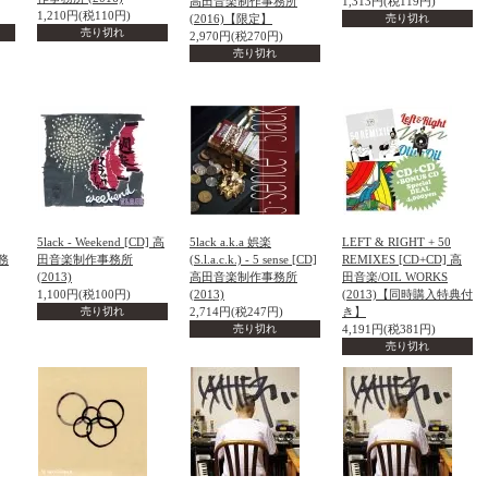
高田音楽制作事務所
1,313円(税119円)
1,210円(税110円)
(2016)【限定】
売り切れ
売り切れ
2,970円(税270円)
売り切れ
5lack - Weekend [CD] 高
5lack a.k.a 娯楽
LEFT & RIGHT + 50
務
田音楽制作事務所
(S.l.a.c.k.) - 5 sense [CD]
REMIXES [CD+CD] 高
(2013)
高田音楽制作事務所
田音楽/OIL WORKS
1,100円(税100円)
(2013)
(2013)【同時購入特典付
売り切れ
2,714円(税247円)
き】
売り切れ
4,191円(税381円)
売り切れ