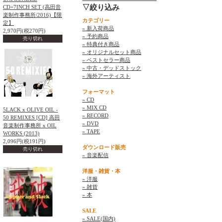
▽絞り込み
CD+7INCH SET (高田音
楽制作事務所/2016)【限
カテゴリー
定】
» 新入荷商品
2,970円(税270円)
» 予約商品
売り切れ
» 特典付き商品
» オリジナルセット商品
» ベストセラー商品
» 中古・デッドストック
» 海外アーティスト
フォーマット
» CD
» MIX CD
5LACK x OLIVE OIL -
» RECORD
50 REMIXES [CD] 高田
» DVD
音楽制作事務所 x OIL
» TAPE
WORKS (2013)
2,096円(税191円)
ダウンロード販売
売り切れ
» 音楽配信
洋服・雑貨・本
» 洋服
» 雑貨
» 本
SALE
» SALE(国内)