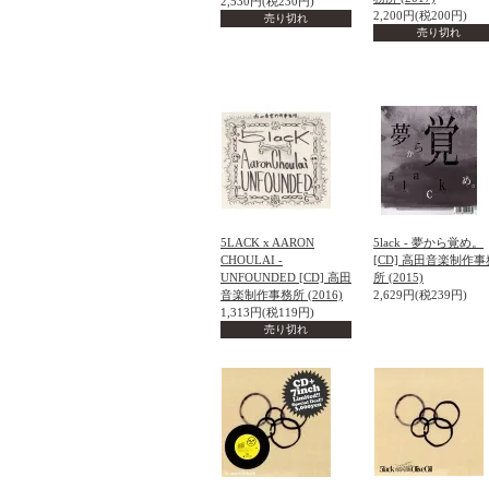
2,530円(税230円)
2,200円(税200円)
売り切れ
売り切れ
5LACK x AARON
5lack - 夢から覚め。
CHOULAI -
[CD] 高田音楽制作事
UNFOUNDED [CD] 高田
所 (2015)
音楽制作事務所 (2016)
2,629円(税239円)
1,313円(税119円)
売り切れ