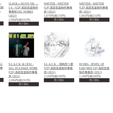
-
5LACK x OLIVE OIL - -
WATTER - WATTER
WATTER - WATTER
音楽制
5 0 - [CD] 高田音楽制作
[LP] 高田音楽制作事務
[CD] 高田音楽制作事務
S
事務所/OIL WORKS
所 (2012)
所 (2012)
(2013)
1,870円(税170円)
1,665円(税151円)
2,096円(税191円)
売り切れ
売り切れ
売り切れ
の上
S.L.A.C.K. & CES2 -
S.L.A.C.K. - 我時想う愛
DJ IMG - JEWEL OF
作事
ALL IN A DAZE WORK
[CD] 高田音楽制作事務
EAR [MIX CD] 高田音楽
[CD] 高田音楽制作事務
所 (2011)
制作事務所 (2011)
所 (2011)
2,530円(税230円)
1,100円(税100円)
2,096円(税191円)
売り切れ
売り切れ
売り切れ