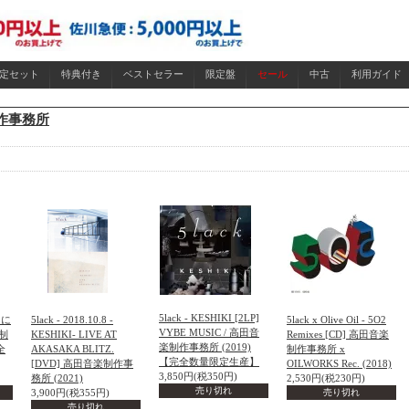
限定セット
特典付き
ベストセラー
限定盤
セール
中古
利用ガイド
作事務所
5lack - KESHIKI [2LP]
えに
5lack - 2018.10.8 -
5lack x Olive Oil - 5O2
VYBE MUSIC / 高田音
楽制
KESHIKI- LIVE AT
Remixes [CD] 高田音楽
楽制作事務所 (2019)
全
AKASAKA BLITZ.
制作事務所 x
【完全数量限定生産】
[DVD] 高田音楽制作事
OILWORKS Rec. (2018)
3,850円(税350円)
務所 (2021)
2,530円(税230円)
売り切れ
3,900円(税355円)
売り切れ
売り切れ