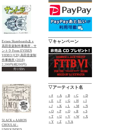
▽キャンペーン
Evisen Skateboardsゑ x
高田音楽制作事務所 - サ
ントラ From EVISEN
VIDEO [CD] 高田音楽制
作事務所 (2018)
2,200円(税200円)
売り切れ
▽アーティスト名
» #
» A
» B
» C
» D
» E
» F
» G
» H
» I
» J
» K
» L
» M
» N
» O
» P
» Q
» R
» S
» T
» U
» V
» W
» X
5LACK x AARON
» Y
» Z
» V.A
CHOULAI -
UNFOUNDED