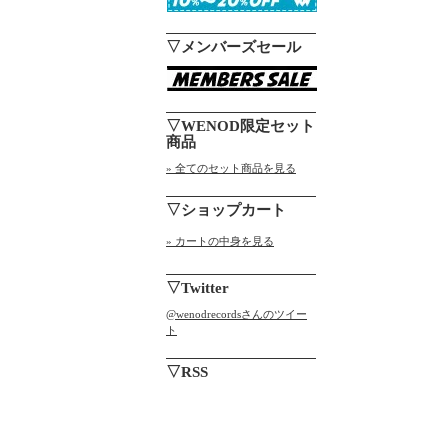
▽メンバーズセール
▽WENOD限定セット
商品
» 全てのセット商品を見る
▽ショップカート
» カートの中身を見る
▽Twitter
@wenodrecordsさんのツイー
ト
▽RSS