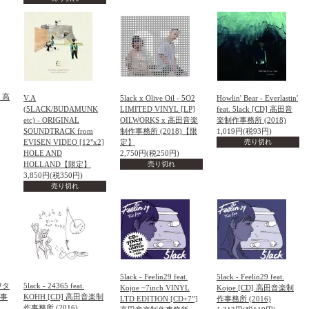
] 高
V.A
5lack x Olive Oil - 5O2
Howlin' Bear - Everlastin'
(5LACK/BUDAMUNK
LIMITED VINYL [LP]
feat. 5lack [CD] 高田音
etc) - ORIGINAL
OILWORKS x 高田音楽
楽制作事務所 (2018)
SOUNDTRACK from
制作事務所 (2018)【限
1,019円(税93円)
EVISEN VIDEO [12"x2]
定】
売り切れ
HOLE AND
2,750円(税250円)
HOLLAND【限定】
売り切れ
3,850円(税350円)
売り切れ
5lack - Feelin29 feat.
5lack - Feelin29 feat.
ワタ
5lack - 24365 feat.
Kojoe ~7inch VINYL
Kojoe [CD] 高田音楽制
作事
KOHH [CD] 高田音楽制
LTD EDITION [CD+7”]
作事務所 (2016)
作事務所 (2016)