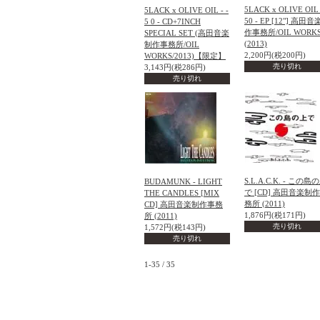
5LACK x OLIVE OIL 
5LACK x OLIVE OIL - -
50 - EP [12"] 高田
5 0 - CD+7INCH
作事務所/OIL WORK
SPECIAL SET (高田音楽
(2013)
制作事務所/OIL
2,200円(税200円)
WORKS/2013)【限定】
売り切れ
3,143円(税286円)
売り切れ
S.L.A.C.K. - この島
BUDAMUNK - LIGHT
で [CD] 高田音楽制
THE CANDLES [MIX
務所 (2011)
CD] 高田音楽制作事務
1,876円(税171円)
所 (2011)
売り切れ
1,572円(税143円)
売り切れ
1-35 / 35