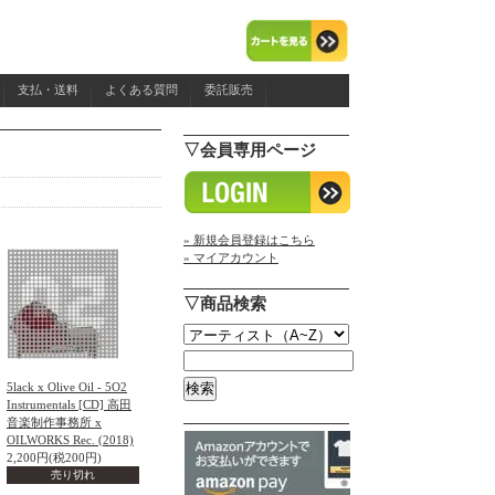
支払・送料
よくある質問
委託販売
▽会員専用ページ
» 新規会員登録はこちら
» マイアカウント
▽商品検索
5lack x Olive Oil - 5O2
Instrumentals [CD] 高田
音楽制作事務所 x
OILWORKS Rec. (2018)
2,200円(税200円)
売り切れ