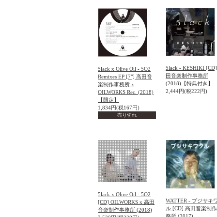
5lack - KESHIKI [CD
5lack x Olive Oil - 5O2
田音楽制作事務所
Remixes EP [7"] 高田音
(2018)【特典付き】
楽制作事務所 x
2,444円(税222円)
OILWORKS Rec. (2018)
【限定】
1,834円(税167円)
売り切れ
5lack x Olive Oil - 5O2
WATTER - ブジサキ
[CD] OILWORKS x 高田
ル [CD] 高田音楽制
音楽制作事務所 (2018)
務所 (2017)