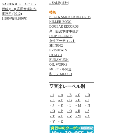
» SALE(海外)
GAPPER & S.L.A.C.K. -
我破 [CD] 高田音楽制作
特集
事務所 (2012)
BLACK SMOKER RECORDS
1,980円(税180円)
KILLER-BONG
DOGEAR RECORDS
高田音楽制作事務所
DLIP RECORDS
女性アーティスト
SHING02
EVISBEATS
DJ KIYO
BUDAMUNK
OIL WORKS
MC バトル関連
和モノ MIX CD
▽音楽レーベル別
» #
» A
» B
» C
» D
» E
» F
» G
» H
» I
» J
» K
» L
» M
» N
» O
» P
» Q
» R
» S
» T
» U
» V
» W
» X
» Y
» Z