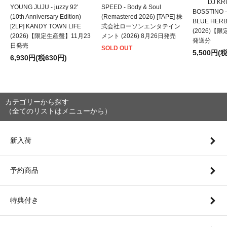
DJ KRU
YOUNG JUJU - juzzy 92'
SPEED - Body & Soul
BOSSTINO -
(10th Anniversary Edition)
(Remastered 2026) [TAPE] 株
BLUE HER
[2LP] KANDY TOWN LIFE
式会社ローソンエンタテイン
(2026)【
(2026)【限定生産盤】11月23
メント (2026) 8月26日発売
発送分
日発売
SOLD OUT
5,500円(
6,930円(税630円)
カテゴリーから探す
（全てのリストはメニューから）
新入荷
予約商品
特典付き