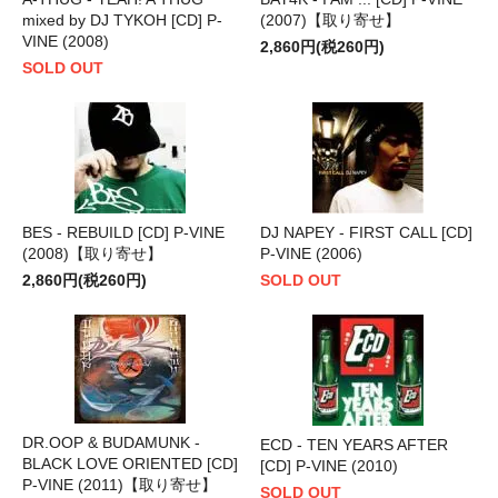
mixed by DJ TYKOH [CD] P-
(2007)【取り寄せ】
VINE (2008)
2,860円(税260円)
SOLD OUT
BES - REBUILD [CD] P-VINE
DJ NAPEY - FIRST CALL [CD]
(2008)【取り寄せ】
P-VINE (2006)
2,860円(税260円)
SOLD OUT
DR.OOP & BUDAMUNK -
ECD - TEN YEARS AFTER
BLACK LOVE ORIENTED [CD]
[CD] P-VINE (2010)
P-VINE (2011)【取り寄せ】
SOLD OUT