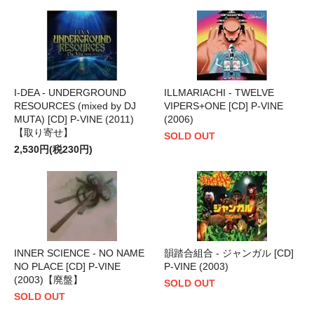
I-DEA - UNDERGROUND
ILLMARIACHI - TWELVE
RESOURCES (mixed by DJ
VIPERS+ONE [CD] P-VINE
MUTA) [CD] P-VINE (2011)
(2006)
【取り寄せ】
SOLD OUT
2,530円(税230円)
INNER SCIENCE - NO NAME
韻踏合組合 - ジャンガル [CD]
NO PLACE [CD] P-VINE
P-VINE (2003)
(2003)【廃盤】
SOLD OUT
SOLD OUT