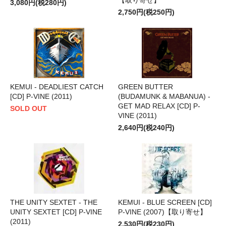
3,080円(税280円)
2,750円(税250円)
KEMUI - DEADLIEST CATCH
GREEN BUTTER
[CD] P-VINE (2011)
(BUDAMUNK & MABANUA) -
GET MAD RELAX [CD] P-
SOLD OUT
VINE (2011)
2,640円(税240円)
THE UNITY SEXTET - THE
KEMUI - BLUE SCREEN [CD]
UNITY SEXTET [CD] P-VINE
P-VINE (2007)【取り寄せ】
(2011)
2,530円(税230円)