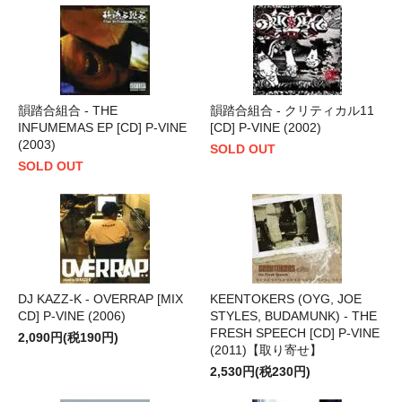
韻踏合組合 - THE
韻踏合組合 - クリティカル11
INFUMEMAS EP [CD] P-VINE
[CD] P-VINE (2002)
(2003)
SOLD OUT
SOLD OUT
DJ KAZZ-K - OVERRAP [MIX
KEENTOKERS (OYG, JOE
CD] P-VINE (2006)
STYLES, BUDAMUNK) - THE
FRESH SPEECH [CD] P-VINE
2,090円(税190円)
(2011)【取り寄せ】
2,530円(税230円)