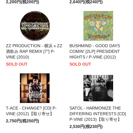
2,200円(税200円)
2,640円(税240円)
ZZ PRODUCTION - 横浜 x ZZ
BUSHMIND - GOOD DAYS
酒飲み RAP REMIX [7"] P-
COMIN' [2LP] PRESIDENT
VINE (2010)
HIGHTS / P-VINE (2012)
SOLD OUT
SOLD OUT
T-ACE - CHANGE? [CD] P-
SATOL - HARMONIZE THE
VINE (2012)【取り寄せ】
DIFFERING INTERESTS [CD]
P-VINE (2013)【取り寄せ】
2,750円(税250円)
2,530円(税230円)