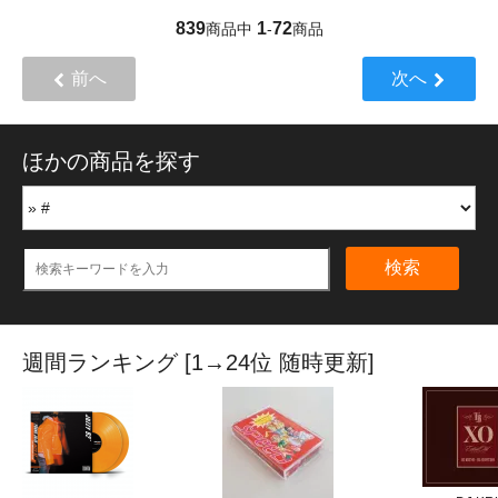
839
1
72
商品中
-
商品
前へ
次へ
ほかの商品を探す
検索
週間ランキング [1→24位 随時更新]