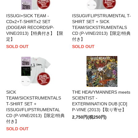
ISSUGI+SICK TEAM -
ISSUGI/FLIPSTRUMENTAL T-
CDx2+T-SHIRTx2 SET
SHIRT SET + SICK
(DOGEAR RECORDS/P-
TEAM/SICKSTRUMENTALS
VINE/2013)【特典付き】【限
CD (P-VINE/2013)【限定/特典
定】
付き】
SOLD OUT
SOLD OUT
SICK
THE HEAVYMANNERS meets
TEAM/SICKSTRUMENTALS
SCIENTIST -
T-SHIRT SET +
EXTERMINATION DUB [CD]
ISSUGI/FLIPSTRUMENTAL
P-VINE (2013)【取り寄せ】
CD (P-VINE/2013)【限定/特典
2,750円(税250円)
付き】
SOLD OUT