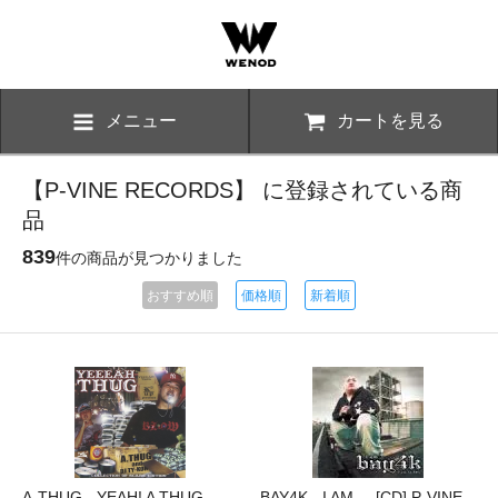
メニュー
カートを見る
【P-VINE RECORDS】 に登録されている商
品
839
件の商品が見つかりました
おすすめ順
価格順
新着順
A-THUG - YEAH! A THUG
BAY4K - I AM ... [CD] P-VINE