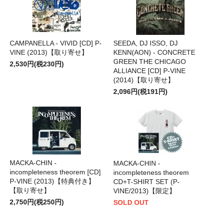
CAMPANELLA - VIVID [CD] P-
SEEDA, DJ ISSO, DJ
VINE (2013)【取り寄せ】
KENN(AON) - CONCRETE
GREEN THE CHICAGO
2,530円(税230円)
ALLIANCE [CD] P-VINE
(2014)【取り寄せ】
2,096円(税191円)
MACKA-CHIN -
MACKA-CHIN -
incompleteness theorem [CD]
incompleteness theorem
P-VINE (2013)【特典付き】
CD+T-SHIRT SET (P-
【取り寄せ】
VINE/2013)【限定】
2,750円(税250円)
SOLD OUT