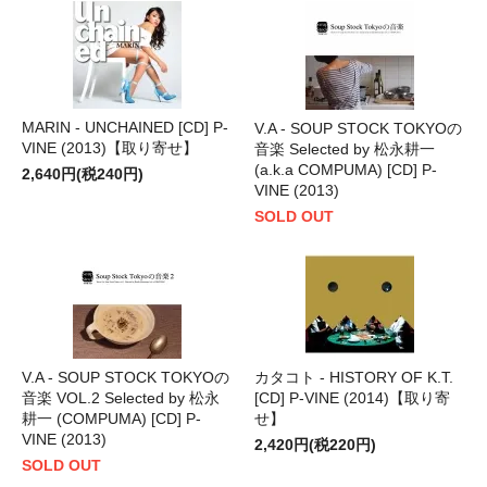
MARIN - UNCHAINED [CD] P-
V.A - SOUP STOCK TOKYOの
VINE (2013)【取り寄せ】
音楽 Selected by 松永耕一
(a.k.a COMPUMA) [CD] P-
2,640円(税240円)
VINE (2013)
SOLD OUT
V.A - SOUP STOCK TOKYOの
カタコト - HISTORY OF K.T.
音楽 VOL.2 Selected by 松永
[CD] P-VINE (2014)【取り寄
耕一 (COMPUMA) [CD] P-
せ】
VINE (2013)
2,420円(税220円)
SOLD OUT