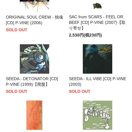
SAC from SCARS - FEEL OR
ORIGINAL SOUL CREW - 独魂
BEEF [CD] P-VINE (2007)【取
[CD] P-VINE (2006)
り寄せ】
SOLD OUT
2,530円(税230円)
SEEDA - DETONATOR [CD]
SEEDA - ILL VIBE [CD] P-VINE
P-VINE (1999)【廃盤】
(2003)
SOLD OUT
SOLD OUT