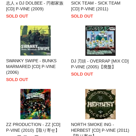
志人 x DJ DOLBEE - 円都家族
SICK TEAM - SICK TEAM
[CD] P-VINE (2009)
[CD] P-VINE (2011)
SOLD OUT
SOLD OUT
SWANKY SWIPE - BUNKS
DJ 刃頭 - OVERRAP [MIX CD]
MARMARED [CD] P-VINE
P-VINE (2005)【廃盤】
(2006)
SOLD OUT
SOLD OUT
ZZ PRODUCTION - ZZ [CD]
NORTH SMOKE ING -
P-VINE (2010)【取り寄せ】
HERBEST [CD] P-VINE (2011)
【取り寄せ】