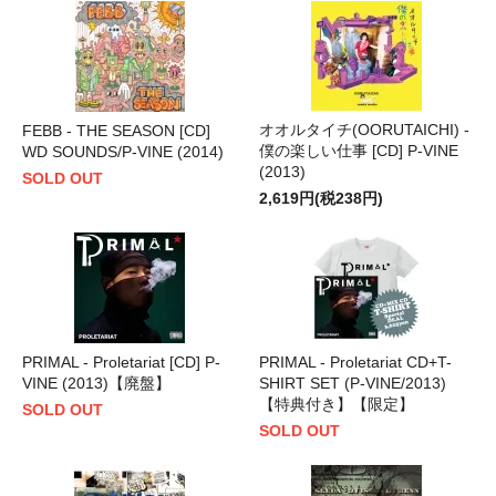
オオルタイチ(OORUTAICHI) -
FEBB - THE SEASON [CD]
僕の楽しい仕事 [CD] P-VINE
WD SOUNDS/P-VINE (2014)
(2013)
SOLD OUT
2,619円(税238円)
PRIMAL - Proletariat [CD] P-
PRIMAL - Proletariat CD+T-
VINE (2013)【廃盤】
SHIRT SET (P-VINE/2013)
【特典付き】【限定】
SOLD OUT
SOLD OUT