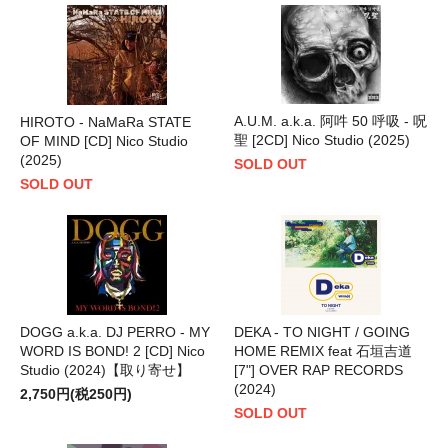
A.U.M. a.k.a. 阿吽 50 呼吸 - 呪
HIROTO - NaMaRa STATE
聖 [2CD] Nico Studio (2025)
OF MIND [CD] Nico Studio
(2025)
SOLD OUT
SOLD OUT
DOGG a.k.a. DJ PERRO - MY
DEKA - TO NIGHT / GOING
WORD IS BOND! 2 [CD] Nico
HOME REMIX feat 石垣吉道
Studio (2024)【取り寄せ】
[7"] OVER RAP RECORDS
(2024)
2,750円(税250円)
SOLD OUT