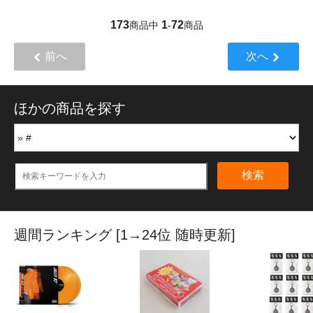
173
1
72
商品中
-
商品
前へ
次へ
ほかの商品を探す
検索
週間ランキング [1→24位 随時更新]