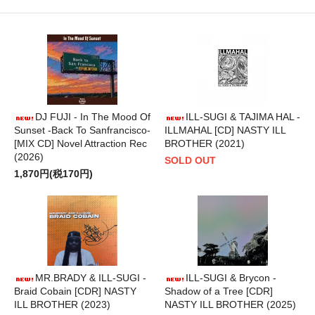
DJ FUJI - In The Mood Of
ILL-SUGI & TAJIMA HAL -
Sunset -Back To Sanfrancisco-
ILLMAHAL [CD] NASTY ILL
[MIX CD] Novel Attraction Rec
BROTHER (2021)
(2026)
SOLD OUT
1,870円(税170円)
MR.BRADY & ILL-SUGI -
ILL-SUGI & Brycon -
Braid Cobain [CDR] NASTY
Shadow of a Tree [CDR]
ILL BROTHER (2023)
NASTY ILL BROTHER (2025)