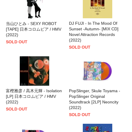
DJ FUJI - In The Mood Of
当山ひとみ - SEXY ROBOT
Sunset -Autumn- [MIX CD]
[TAPE] 日本コロムビア / HMV
Novel Attraction Records
(2022)
(2022)
SOLD OUT
SOLD OUT
富樫雅彦 / 高木元輝 - Isolation
PopSlinger, Skule Toyama -
[LP] 日本コロムビア / HMV
PopSlinger Original
(2022)
Soundtrack [2LP] Neoncity
(2022)
SOLD OUT
SOLD OUT