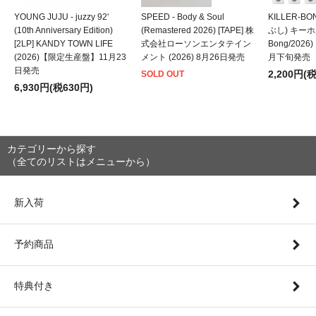
YOUNG JUJU - juzzy 92'
SPEED - Body & Soul
KILLER-B
(10th Anniversary Edition)
(Remastered 2026) [TAPE] 株
ぶし) キーホルダ
[2LP] KANDY TOWN LIFE
式会社ローソンエンタテイン
Bong/202
(2026)【限定生産盤】11月23
メント (2026) 8月26日発売
月下旬発売
日発売
2,200円(
SOLD OUT
6,930円(税630円)
カテゴリーから探す
（全てのリストはメニューから）
新入荷
予約商品
特典付き