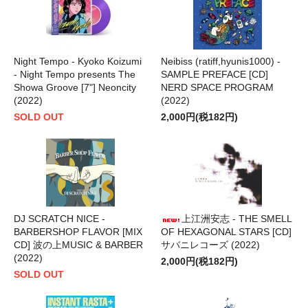
Night Tempo - Kyoko Koizumi
Neibiss (ratiff,hyunis1000) -
- Night Tempo presents The
SAMPLE PREFACE [CD]
Showa Groove [7"] Neoncity
NERD SPACE PROGRAM
(2022)
(2022)
SOLD OUT
2,000円(税182円)
DJ SCRATCH NICE -
上江洲安志 - THE SMELL
BARBERSHOP FLAVOR [MIX
OF HEXAGONAL STARS [CD]
CD] 波の上MUSIC & BARBER
サバニレコーズ (2022)
(2022)
2,000円(税182円)
SOLD OUT