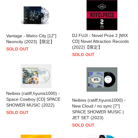
DJ FUJI - Novel Prize 2 [MIX
Vantage - Metro City [12"]
CD] Novel Attraction Records
Neoncity (2023)【限定】
(2022)【限定】
SOLD OUT
SOLD OUT
Neibiss (ratiff,hyunis1000) -
Space Cowboy [CD] SPACE
Neibiss (ratiff,hyunis1000) -
SHOWER MUSIC (2022)
New Cloud / no sync [7"]
SPACE SHOWER MUSIC |
SOLD OUT
JET SET (2023)
SOLD OUT