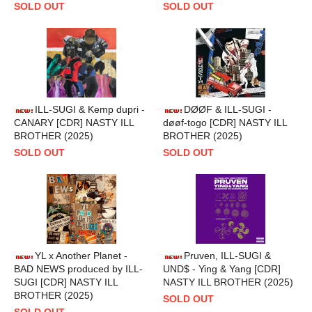
SOLD OUT
SOLD OUT
ILL-SUGI & Kemp dupri -
DØØF & ILL-SUGI -
CANARY [CDR] NASTY ILL
døøf-togo [CDR] NASTY ILL
BROTHER (2025)
BROTHER (2025)
SOLD OUT
SOLD OUT
YL x Another Planet -
Pruven, ILL-SUGI &
BAD NEWS produced by ILL-
UND$ - Ying & Yang [CDR]
SUGI [CDR] NASTY ILL
NASTY ILL BROTHER (2025)
BROTHER (2025)
SOLD OUT
SOLD OUT