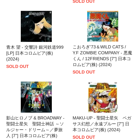
SOLD OUT
こおろぎ'73＆WILD CATS /
青木 望 - 交響詩 銀河鉄道999
Y.F ZOMBIE COMPANY - 悪魔
[LP] 日本コロムビア(株)
くん / 12FRIENDS [7"] 日本コ
(2024)
ロムビア(株) (2024)
SOLD OUT
SOLD OUT
影山ヒロノブ & BROADWAY -
MAKU-UP - 聖闘士星矢 ペガ
聖闘士星矢 聖闘士神話 ～ソ
サス幻想／永遠ブルー [7"] 日
ルジャー・ドリーム～／夢旅
本コロムビア(株) (2024)
人 [7"] 日本コロムビア(株)
SOLD OUT