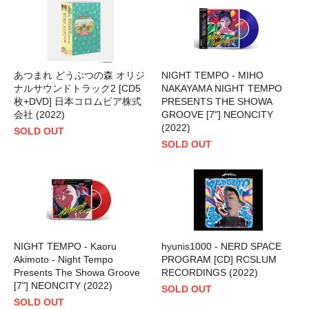
あつまれ どうぶつの森 オリジ
NIGHT TEMPO - MIHO
ナルサウンドトラック2 [CD5
NAKAYAMA NIGHT TEMPO
枚+DVD] 日本コロムビア株式
PRESENTS THE SHOWA
会社 (2022)
GROOVE [7"] NEONCITY
(2022)
SOLD OUT
SOLD OUT
NIGHT TEMPO - Kaoru
hyunis1000 - NERD SPACE
Akimoto - Night Tempo
PROGRAM [CD] RCSLUM
Presents The Showa Groove
RECORDINGS (2022)
[7"] NEONCITY (2022)
SOLD OUT
SOLD OUT