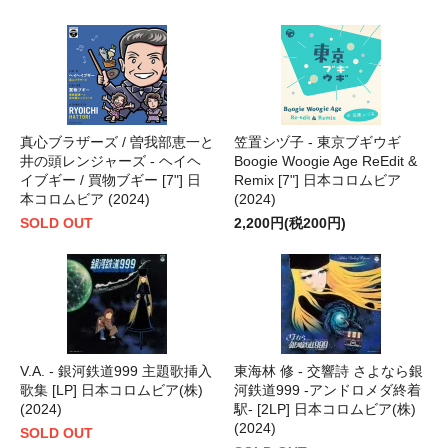
真心ブラザーズ / 曽我部恵一と
笠置シヅ子 - 東京ブギウギ
井の頭レンジャーズ - ヘイヘ
Boogie Woogie Age ReEdit &
イブギー / 買物ブギー [7"] 日
Remix [7"] 日本コロムビア
本コロムビア (2024)
(2024)
SOLD OUT
2,200円(税200円)
V.A. - 銀河鉄道999 主題歌挿入
東海林 修 - 交響詩 さよなら銀
歌集 [LP] 日本コロムビア(株)
河鉄道999 -アンドロメダ終着
(2024)
駅- [2LP] 日本コロムビア(株)
(2024)
SOLD OUT