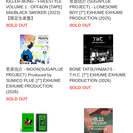
KILLER-BONG - FREESTYLE
菅原信介 (SUGAPLUE
VOLUME.1 : OFF&ON [TAPE]
PROJECT) - LONESOME
666/BLACK SMOKER (2023)
BOY [7"] EXHUME EXHUME
【限定生産盤】
PRODUCTION (2025)
SOLD OUT
SOLD OUT
菅原信介 - MOON(SUGAPLUE
BONE TATSUYA&MJ'S -
PROJECT) Produced by
T.H.C. [7"] EXHUME EXHUME
SUMICO PLUE [7"] EXHUME
PRODUCTION (2026)
EXHUME PRODUCTION
SOLD OUT
(2026)
SOLD OUT