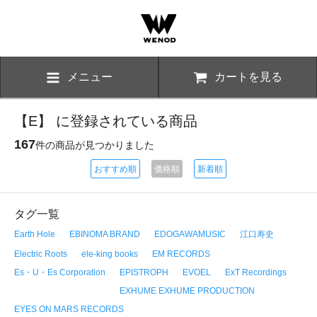
メニュー
カートを見る
【E】 に登録されている商品
167
件の商品が見つかりました
おすすめ順
価格順
新着順
タグ一覧
Earth Hole
EBINOMA BRAND
EDOGAWAMUSIC
江口寿史
Electric Roots
ele-king books
EM RECORDS
Es・U・Es Corporation
EPISTROPH
EVOEL
ExT Recordings
EXHUME EXHUME PRODUCTION
EYES ON MARS RECORDS