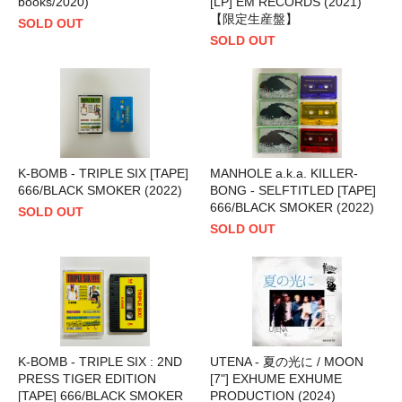
books/2020)
[LP] EM RECORDS (2021)
【限定生産盤】
SOLD OUT
SOLD OUT
K-BOMB - TRIPLE SIX [TAPE]
MANHOLE a.k.a. KILLER-
666/BLACK SMOKER (2022)
BONG - SELFTITLED [TAPE]
666/BLACK SMOKER (2022)
SOLD OUT
SOLD OUT
K-BOMB - TRIPLE SIX : 2ND
UTENA - 夏の光に / MOON
PRESS TIGER EDITION
[7"] EXHUME EXHUME
[TAPE] 666/BLACK SMOKER
PRODUCTION (2024)