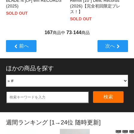
BLADE N [LP] em RECORDS
Remix [10"] Delic Records
(2025)
(2026)【完全初回限定プレ
ス！】
SOLD OUT
SOLD OUT
167
73
144
商品中
-
商品
前へ
次へ
ほかの商品を探す
検索
週間ランキング [1→24位 随時更新]