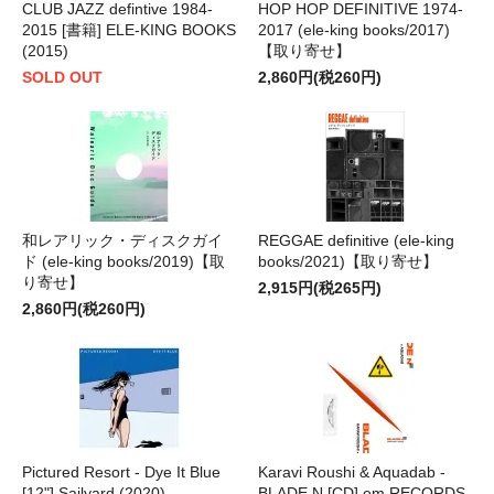
CLUB JAZZ defintive 1984-
HOP HOP DEFINITIVE 1974-
2015 [書籍] ELE-KING BOOKS
2017 (ele-king books/2017)
(2015)
【取り寄せ】
SOLD OUT
2,860円(税260円)
和レアリック・ディスクガイ
REGGAE definitive (ele-king
ド (ele-king books/2019)【取
books/2021)【取り寄せ】
り寄せ】
2,915円(税265円)
2,860円(税260円)
Pictured Resort - Dye It Blue
Karavi Roushi & Aquadab -
[12"] Sailyard (2020)
BLADE N [CD] em RECORDS