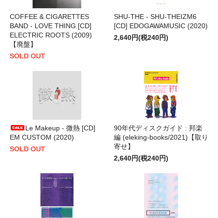
COFFEE & CIGARETTES
SHU-THE - SHU-THEIZM6
BAND - LOVE THING [CD]
[CD] EDOGAWAMUSIC (2020)
ELECTRIC ROOTS (2009)
2,640円(税240円)
【廃盤】
SOLD OUT
Le Makeup - 微熱 [CD]
90年代ディスクガイド : 邦楽
EM CUSTOM (2020)
編 (eleking-books/2021)【取り
寄せ】
SOLD OUT
2,640円(税240円)