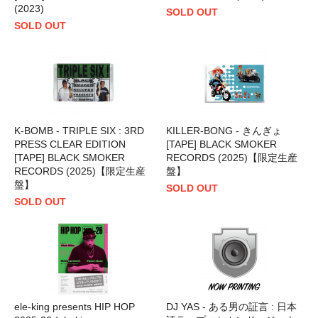
(2023)
SOLD OUT
SOLD OUT
K-BOMB - TRIPLE SIX : 3RD
KILLER-BONG - きんぎょ
PRESS CLEAR EDITION
[TAPE] BLACK SMOKER
[TAPE] BLACK SMOKER
RECORDS (2025)【限定生産
RECORDS (2025)【限定生産
盤】
盤】
SOLD OUT
SOLD OUT
ele-king presents HIP HOP
DJ YAS - ある男の証言 : 日本