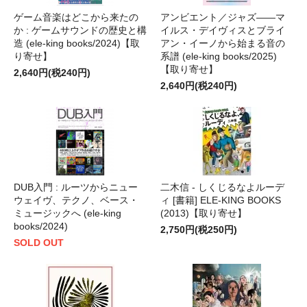
ゲーム音楽はどこから来たの
アンビエント／ジャズ――マ
か : ゲームサウンドの歴史と構
イルス・デイヴィスとブライ
造 (ele-king books/2024)【取
アン・イーノから始まる音の
り寄せ】
系譜 (ele-king books/2025)
【取り寄せ】
2,640円(税240円)
2,640円(税240円)
DUB入門 : ルーツからニュー
二木信 - しくじるなよルーデ
ウェイヴ、テクノ、ベース・
ィ [書籍] ELE-KING BOOKS
ミュージックへ (ele-king
(2013)【取り寄せ】
books/2024)
2,750円(税250円)
SOLD OUT