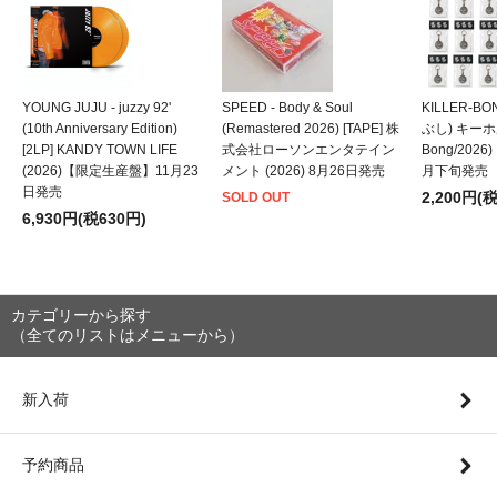
YOUNG JUJU - juzzy 92'
SPEED - Body & Soul
KILLER-B
(10th Anniversary Edition)
(Remastered 2026) [TAPE] 株
ぶし) キーホルダ
[2LP] KANDY TOWN LIFE
式会社ローソンエンタテイン
Bong/202
(2026)【限定生産盤】11月23
メント (2026) 8月26日発売
月下旬発売
日発売
2,200円(
SOLD OUT
6,930円(税630円)
カテゴリーから探す
（全てのリストはメニューから）
新入荷
予約商品