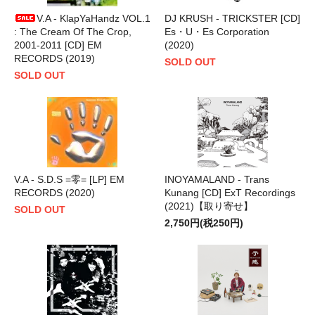
V.A - KlapYaHandz VOL.1
DJ KRUSH - TRICKSTER [CD]
: The Cream Of The Crop,
Es・U・Es Corporation
2001-2011 [CD] EM
(2020)
RECORDS (2019)
SOLD OUT
SOLD OUT
V.A - S.D.S =零= [LP] EM
INOYAMALAND - Trans
RECORDS (2020)
Kunang [CD] ExT Recordings
(2021)【取り寄せ】
SOLD OUT
2,750円(税250円)