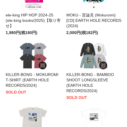
ele-king HIP HOP 2024-25
MOKU - 苜論見 (Mokuromi)
(ele-king books/2025)【取り寄
[CD] EARTH HOLE RECORDS
せ】
(2024)
1,980円(税180円)
2,000円(税182円)
KILLER-BONG - MOKUROMI
KILLER-BONG - BAMBOO
T-SHIRT (EARTH HOLE
SHOOT LONGSLEEVE
RECORDS/2024)
(EARTH HOLE
RECORDS/2024)
SOLD OUT
SOLD OUT