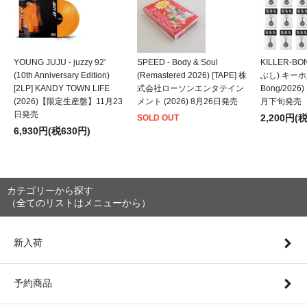
YOUNG JUJU - juzzy 92'
SPEED - Body & Soul
KILLER-B
(10th Anniversary Edition)
(Remastered 2026) [TAPE] 株
ぶし) キーホルダ
[2LP] KANDY TOWN LIFE
式会社ローソンエンタテイン
Bong/202
(2026)【限定生産盤】11月23
メント (2026) 8月26日発売
月下旬発売
日発売
2,200円(
SOLD OUT
6,930円(税630円)
カテゴリーから探す
（全てのリストはメニューから）
新入荷
予約商品