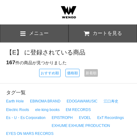
メニュー
カートを見る
【E】 に登録されている商品
167
件の商品が見つかりました
おすすめ順
価格順
新着順
タグ一覧
Earth Hole
EBINOMA BRAND
EDOGAWAMUSIC
江口寿史
Electric Roots
ele-king books
EM RECORDS
Es・U・Es Corporation
EPISTROPH
EVOEL
ExT Recordings
EXHUME EXHUME PRODUCTION
EYES ON MARS RECORDS