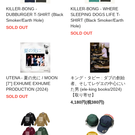
KILLER-BONG -
KILLER-BONG - WHERE
DUBBURGER T-SHIRT (Black
SLEEPING DOGS LIFE T-
Smoker/Earth Hole)
SHIRT (Black Smoker/Earth
Hole)
SOLD OUT
SOLD OUT
UTENA - 夏の光に / MOON
キング・タビー : ダブの創始
[7"] EXHUME EXHUME
者、そしてレゲエの中心にい
PRODUCTION (2024)
た男 (ele-king books/2024)
【取り寄せ】
SOLD OUT
4,180円(税380円)