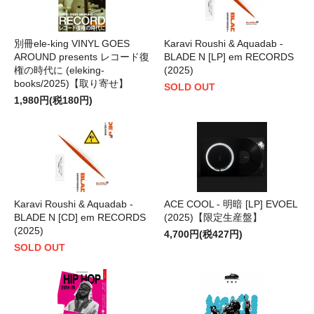
別冊ele-king VINYL GOES
Karavi Roushi & Aquadab -
AROUND presents レコード復
BLADE N [LP] em RECORDS
権の時代に (eleking-
(2025)
books/2025)【取り寄せ】
SOLD OUT
1,980円(税180円)
Karavi Roushi & Aquadab -
ACE COOL - 明暗 [LP] EVOEL
BLADE N [CD] em RECORDS
(2025)【限定生産盤】
(2025)
4,700円(税427円)
SOLD OUT