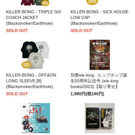
KILLER-BONG - TRIPLE SIX
KILLER-BONG - SICK HOUSE
COACH JACKET
LOW CAP
(Blacksmoker/Earthhole)
(Blacksmoker/Earthhole)
SOLD OUT
SOLD OUT
KILLER-BONG - OFF&ON
別冊ele-king : ヒップホップ誕
LONG SLEEVE [B]
生50周年記念号 (ele-king
(Blacksmoker/Earthhole)
books/2023)【取り寄せ】
SOLD OUT
1,980円(税180円)