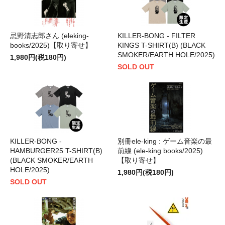
忌野清志郎さん (eleking-
KILLER-BONG - FILTER
books/2025)【取り寄せ】
KINGS T-SHIRT(B) (BLACK
SMOKER/EARTH HOLE/2025)
1,980円(税180円)
SOLD OUT
KILLER-BONG -
別冊ele-king : ゲーム音楽の最
HAMBURGER25 T-SHIRT(B)
前線 (ele-king books/2025)
(BLACK SMOKER/EARTH
【取り寄せ】
HOLE/2025)
1,980円(税180円)
SOLD OUT