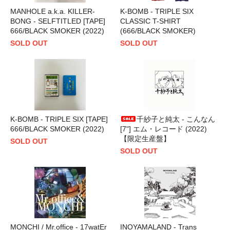
MANHOLE a.k.a. KILLER-
K-BOMB - TRIPLE SIX
BONG - SELFTITLED [TAPE]
CLASSIC T-SHIRT
666/BLACK SMOKER (2022)
(666/BLACK SMOKER)
SOLD OUT
SOLD OUT
K-BOMB - TRIPLE SIX [TAPE]
千紗子と純太 - こんなん
666/BLACK SMOKER (2022)
[7"] エム・レコード (2022)
【限定生産盤】
SOLD OUT
SOLD OUT
MONCHI / Mr.office - 17watEr
INOYAMALAND - Trans