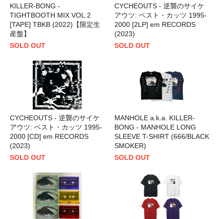
KILLER-BONG -
CYCHEOUTS - 逆襲のサイケ
TIGHTBOOTH MIX VOL.2
アウツ: ベスト・カッツ 1995-
[TAPE] TBKB (2022)【限定生
2000 [2LP] em RECORDS
産盤】
(2023)
SOLD OUT
SOLD OUT
CYCHEOUTS - 逆襲のサイケ
MANHOLE a.k.a. KILLER-
アウツ: ベスト・カッツ 1995-
BONG - MANHOLE LONG
2000 [CD] em RECORDS
SLEEVE T-SHIRT (666/BLACK
(2023)
SMOKER)
SOLD OUT
SOLD OUT