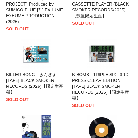
PROJECT) Produced by
CASSETTE PLAYER (BLACK
SUMICO PLUE [7"] EXHUME
SMOKER RECORDS/2025)
EXHUME PRODUCTION
【数量限定生産】
(2026)
SOLD OUT
SOLD OUT
KILLER-BONG - きんぎょ
K-BOMB - TRIPLE SIX : 3RD
[TAPE] BLACK SMOKER
PRESS CLEAR EDITION
RECORDS (2025)【限定生産
[TAPE] BLACK SMOKER
盤】
RECORDS (2025)【限定生産
盤】
SOLD OUT
SOLD OUT