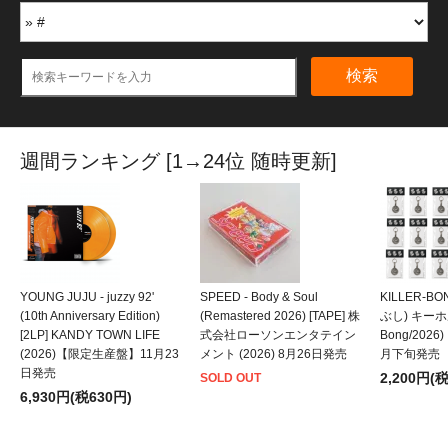
検索
週間ランキング [1→24位 随時更新]
YOUNG JUJU - juzzy 92'
SPEED - Body & Soul
KILLER-B
(10th Anniversary Edition)
(Remastered 2026) [TAPE] 株
ぶし) キーホルダ
[2LP] KANDY TOWN LIFE
式会社ローソンエンタテイン
Bong/202
(2026)【限定生産盤】11月23
メント (2026) 8月26日発売
月下旬発売
日発売
2,200円(
SOLD OUT
6,930円(税630円)