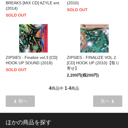
BREAKS [MIX CD] AZYLE ent.
(2010)
(2014)
SOLD OUT
SOLD OUT
ZIPSIES - Finalize vol.3 [CD]
ZIPSIES - FINALIZE VOL.2
HOOK UP SOUND (2018)
[CD] HOOK UP (2010)【取り
寄せ】
SOLD OUT
2,200円(税200円)
4
1
4
商品中
-
商品
前へ
次へ
ほかの商品を探す