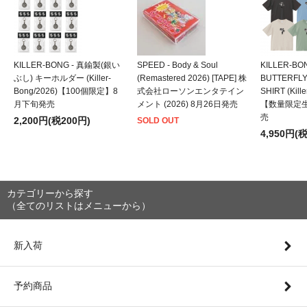
KILLER-BONG - 真鍮製(銀い
SPEED - Body & Soul
KILLER-BO
ぶし) キーホルダー (Killer-
(Remastered 2026) [TAPE] 株
BUTTERFLY
Bong/2026)【100個限定】8
式会社ローソンエンタテイン
SHIRT (Kill
月下旬発売
メント (2026) 8月26日発売
【数量限定
売
2,200円(税200円)
SOLD OUT
4,950円(
カテゴリーから探す
（全てのリストはメニューから）
新入荷
予約商品