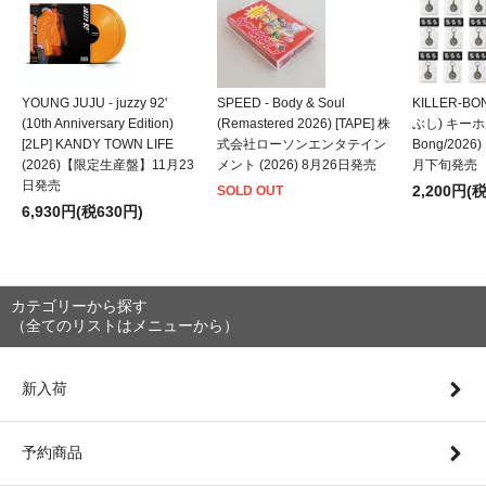
YOUNG JUJU - juzzy 92'
SPEED - Body & Soul
KILLER-B
(10th Anniversary Edition)
(Remastered 2026) [TAPE] 株
ぶし) キーホルダ
[2LP] KANDY TOWN LIFE
式会社ローソンエンタテイン
Bong/202
(2026)【限定生産盤】11月23
メント (2026) 8月26日発売
月下旬発売
日発売
2,200円(
SOLD OUT
6,930円(税630円)
カテゴリーから探す
（全てのリストはメニューから）
新入荷
予約商品