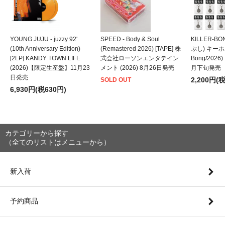
YOUNG JUJU - juzzy 92'
SPEED - Body & Soul
KILLER-B
(10th Anniversary Edition)
(Remastered 2026) [TAPE] 株
ぶし) キーホルダ
[2LP] KANDY TOWN LIFE
式会社ローソンエンタテイン
Bong/202
(2026)【限定生産盤】11月23
メント (2026) 8月26日発売
月下旬発売
日発売
2,200円(
SOLD OUT
6,930円(税630円)
カテゴリーから探す
（全てのリストはメニューから）
新入荷
予約商品