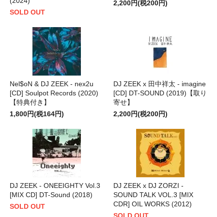
(2024)
2,200円(税200円)
SOLD OUT
Nel$oN & DJ ZEEK - nex2u
DJ ZEEK x 田中祥太 - imagine
[CD] Soulpot Records (2020)
[CD] DT-SOUND (2019)【取り
【特典付き】
寄せ】
1,800円(税164円)
2,200円(税200円)
DJ ZEEK - ONEEIGHTY Vol.3
DJ ZEEK x DJ ZORZI -
[MIX CD] DT-Sound (2018)
SOUND TALK VOL.3 [MIX
CDR] OIL WORKS (2012)
SOLD OUT
SOLD OUT