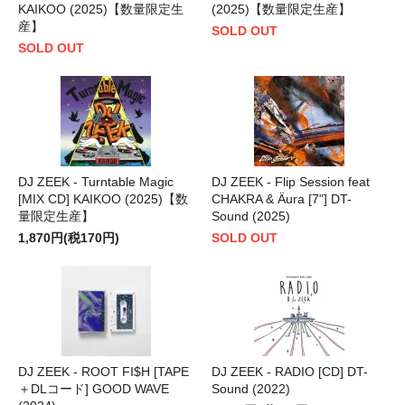
KAIKOO (2025)【数量限定生
(2025)【数量限定生産】
産】
SOLD OUT
SOLD OUT
DJ ZEEK - Turntable Magic
DJ ZEEK - Flip Session feat
[MIX CD] KAIKOO (2025)【数
CHAKRA & Äura [7"] DT-
量限定生産】
Sound (2025)
1,870円(税170円)
SOLD OUT
DJ ZEEK - ROOT FI$H [TAPE
DJ ZEEK - RADIO [CD] DT-
＋DLコード] GOOD WAVE
Sound (2022)