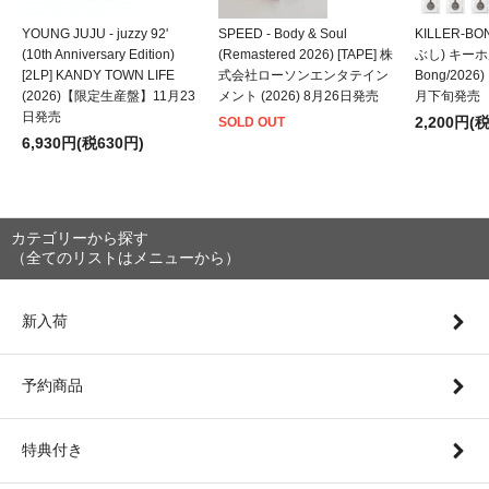
YOUNG JUJU - juzzy 92'
SPEED - Body & Soul
KILLER-B
(10th Anniversary Edition)
(Remastered 2026) [TAPE] 株
ぶし) キーホルダ
[2LP] KANDY TOWN LIFE
式会社ローソンエンタテイン
Bong/202
(2026)【限定生産盤】11月23
メント (2026) 8月26日発売
月下旬発売
日発売
2,200円(
SOLD OUT
6,930円(税630円)
カテゴリーから探す
（全てのリストはメニューから）
新入荷
予約商品
特典付き