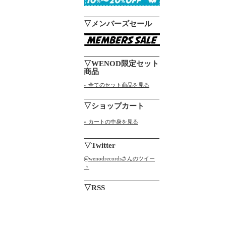
▽メンバーズセール
▽WENOD限定セット
商品
» 全てのセット商品を見る
▽ショップカート
» カートの中身を見る
▽Twitter
@wenodrecordsさんのツイー
ト
▽RSS