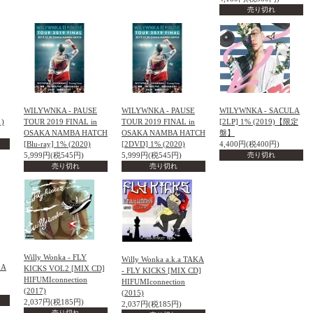
売り切れ
WILYWNKA - PAUSE
WILYWNKA - PAUSE
WILYWNKA - SACULA
1)
TOUR 2019 FINAL in
TOUR 2019 FINAL in
[2LP] 1% (2019)【限定
OSAKA NAMBA HATCH
OSAKA NAMBA HATCH
盤】
[Blu-ray] 1% (2020)
[2DVD] 1% (2020)
4,400円(税400円)
5,999円(税545円)
5,999円(税545円)
売り切れ
売り切れ
売り切れ
Willy Wonka - FLY
Willy Wonka a.k.a TAKA
LA
KICKS VOL2 [MIX CD]
- FLY KICKS [MIX CD]
HIFUMIconnection
HIFUMIconnection
(2017)
(2015)
2,037円(税185円)
2,037円(税185円)
売り切れ