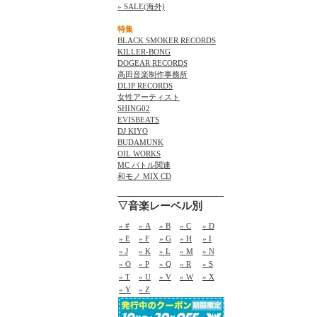
» SALE(海外)
特集
BLACK SMOKER RECORDS
KILLER-BONG
DOGEAR RECORDS
高田音楽制作事務所
DLIP RECORDS
女性アーティスト
SHING02
EVISBEATS
DJ KIYO
BUDAMUNK
OIL WORKS
MC バトル関連
和モノ MIX CD
▽音楽レーベル別
» #
» A
» B
» C
» D
» E
» F
» G
» H
» I
» J
» K
» L
» M
» N
» O
» P
» Q
» R
» S
» T
» U
» V
» W
» X
» Y
» Z