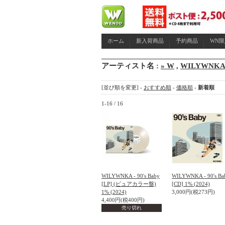
ホーム
新入荷商品
予約商品
WN
アーティスト名 :
» W
,
WILYWNKA (
[並び順を変更] -
おすすめ順
-
価格順
-
新着順
1-16 / 16
WILYWNKA - 90's Baby
WILYWNKA - 90's Ba
[LP] (ピュアカラー盤)
[CD] 1% (2024)
1% (2024)
3,000円(税273円)
4,400円(税400円)
売り切れ