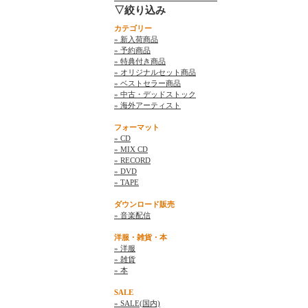
▽絞り込み
カテゴリー
» 新入荷商品
» 予約商品
» 特典付き商品
» オリジナルセット商品
» ベストセラー商品
» 中古・デッドストック
» 海外アーティスト
フォーマット
» CD
» MIX CD
» RECORD
» DVD
» TAPE
ダウンロード販売
» 音楽配信
洋服・雑貨・本
» 洋服
» 雑貨
» 本
SALE
» SALE(国内)