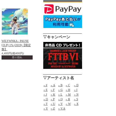
▽キャンペーン
WILYWNKA - PAUSE
[2LP] 1% (2019)【限定
盤】
4,400円(税400円)
売り切れ
▽アーティスト名
» #
» A
» B
» C
» D
» E
» F
» G
» H
» I
» J
» K
» L
» M
» N
» O
» P
» Q
» R
» S
» T
» U
» V
» W
» X
» Y
» Z
» V.A