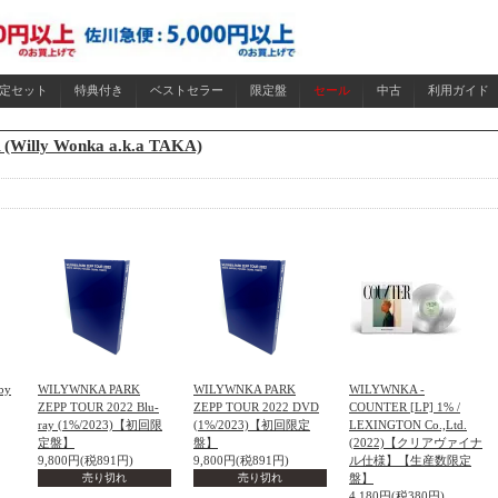
限定セット
特典付き
ベストセラー
限定盤
セール
中古
利用ガイド
Willy Wonka a.k.a TAKA)
by
WILYWNKA PARK
WILYWNKA PARK
WILYWNKA -
ZEPP TOUR 2022 Blu-
ZEPP TOUR 2022 DVD
COUNTER [LP] 1% /
ray (1%/2023)【初回限
(1%/2023)【初回限定
LEXINGTON Co.,Ltd.
定盤】
盤】
(2022)【クリアヴァイナ
9,800円(税891円)
9,800円(税891円)
ル仕様】【生産数限定
売り切れ
売り切れ
盤】
4,180円(税380円)