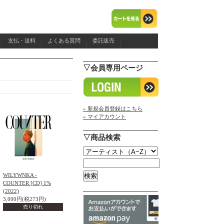
支払・送料
よくある質問
委託販売
▽会員専用ページ
» 新規会員登録はこちら
» マイアカウント
▽商品検索
WILYWNKA -
COUNTER [CD] 1%
(2022)
3,000円(税273円)
売り切れ