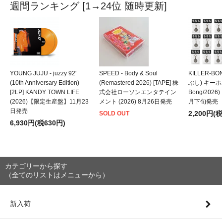
週間ランキング [1→24位 随時更新]
YOUNG JUJU - juzzy 92'
SPEED - Body & Soul
KILLER-B
(10th Anniversary Edition)
(Remastered 2026) [TAPE] 株
ぶし) キーホルダ
[2LP] KANDY TOWN LIFE
式会社ローソンエンタテイン
Bong/202
(2026)【限定生産盤】11月23
メント (2026) 8月26日発売
月下旬発売
日発売
2,200円(
SOLD OUT
6,930円(税630円)
カテゴリーから探す
（全てのリストはメニューから）
新入荷