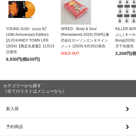
YOUNG JUJU - juzzy 92'
SPEED - Body & Soul
KILLER-B
(10th Anniversary Edition)
(Remastered 2026) [TAPE] 株
ぶし) キーホルダ
[2LP] KANDY TOWN LIFE
式会社ローソンエンタテイン
Bong/202
(2026)【限定生産盤】11月23
メント (2026) 8月26日発売
月下旬発売
日発売
2,200円(
SOLD OUT
6,930円(税630円)
カテゴリーから探す
（全てのリストはメニューから）
新入荷
予約商品