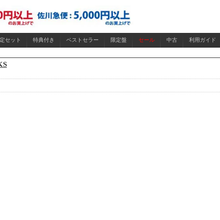
限定セット
特典付き
ベストセラー
限定盤
セール
中古
利用ガイド
KS