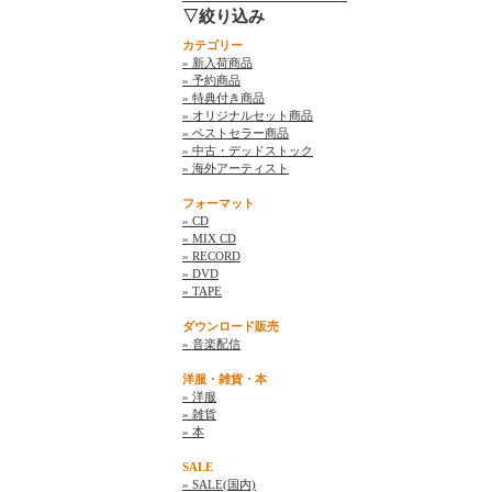
▽絞り込み
カテゴリー
» 新入荷商品
» 予約商品
» 特典付き商品
» オリジナルセット商品
» ベストセラー商品
» 中古・デッドストック
» 海外アーティスト
フォーマット
» CD
» MIX CD
» RECORD
» DVD
» TAPE
ダウンロード販売
» 音楽配信
洋服・雑貨・本
» 洋服
» 雑貨
» 本
SALE
» SALE(国内)