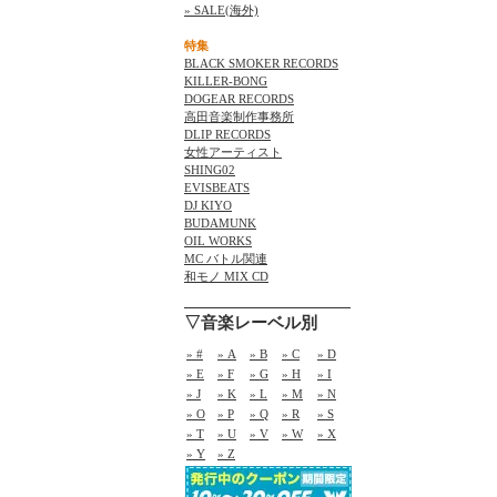
» SALE(海外)
特集
BLACK SMOKER RECORDS
KILLER-BONG
DOGEAR RECORDS
高田音楽制作事務所
DLIP RECORDS
女性アーティスト
SHING02
EVISBEATS
DJ KIYO
BUDAMUNK
OIL WORKS
MC バトル関連
和モノ MIX CD
▽音楽レーベル別
» #
» A
» B
» C
» D
» E
» F
» G
» H
» I
» J
» K
» L
» M
» N
» O
» P
» Q
» R
» S
» T
» U
» V
» W
» X
» Y
» Z