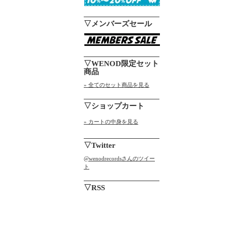
▽メンバーズセール
▽WENOD限定セット
商品
» 全てのセット商品を見る
▽ショップカート
» カートの中身を見る
▽Twitter
@wenodrecordsさんのツイー
ト
▽RSS