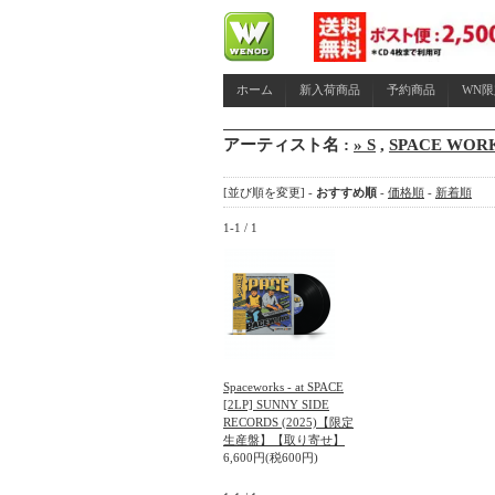
ホーム
新入荷商品
予約商品
WN
アーティスト名 :
» S
,
SPACE WOR
[並び順を変更] -
おすすめ順
-
価格順
-
新着順
1-1 / 1
Spaceworks - at SPACE
[2LP] SUNNY SIDE
RECORDS (2025)【限定
生産盤】【取り寄せ】
6,600円(税600円)