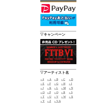
▽キャンペーン
▽アーティスト名
» #
» A
» B
» C
» D
» E
» F
» G
» H
» I
» J
» K
» L
» M
» N
» O
» P
» Q
» R
» S
» T
» U
» V
» W
» X
» Y
» Z
» V.A