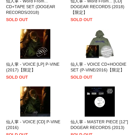
仙人掌 - Word From...
仙人掌 - Word From... [CD]
CD+TAPE SET (DOGEAR
DOGEAR RECORDS (2018)
RECORDS/2018)
【限定】
SOLD OUT
SOLD OUT
仙人掌 - VOICE [LP] P-VINE
仙人掌 - VOICE CD+HOODIE
(2017)【限定】
SET (P-VINE/2016)【限定】
SOLD OUT
SOLD OUT
仙人掌 - VOICE [CD] P-VINE
仙人掌 - MASTER PIECE [12"]
(2016)
DOGEAR RECORDS (2013)
SOLD OUT
SOLD OUT