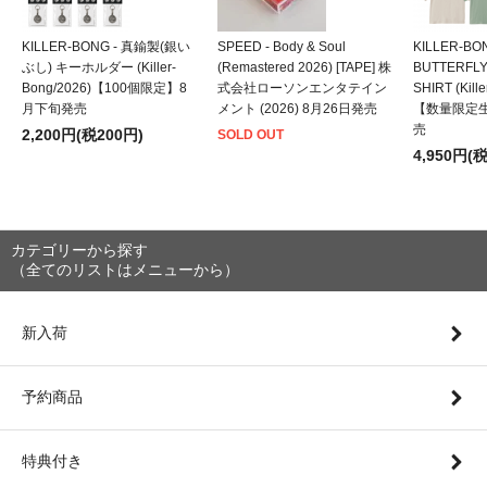
KILLER-BONG - 真鍮製(銀い
SPEED - Body & Soul
KILLER-BO
ぶし) キーホルダー (Killer-
(Remastered 2026) [TAPE] 株
BUTTERFLY
Bong/2026)【100個限定】8
式会社ローソンエンタテイン
SHIRT (Kill
月下旬発売
メント (2026) 8月26日発売
【数量限定
売
2,200円(税200円)
SOLD OUT
4,950円(
カテゴリーから探す
（全てのリストはメニューから）
新入荷
予約商品
特典付き