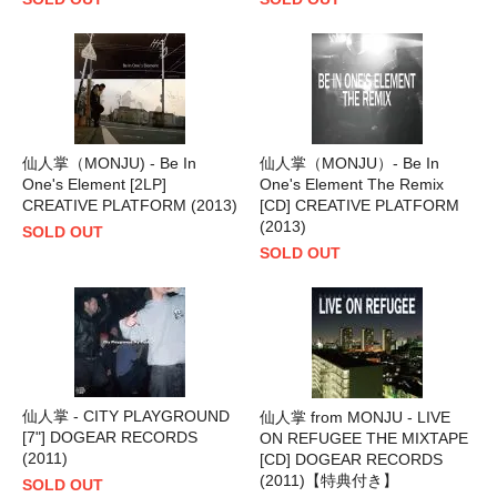
仙人掌（MONJU) - Be In
仙人掌（MONJU）- Be In
One's Element [2LP]
One's Element The Remix
CREATIVE PLATFORM (2013)
[CD] CREATIVE PLATFORM
(2013)
SOLD OUT
SOLD OUT
仙人掌 - CITY PLAYGROUND
仙人掌 from MONJU - LIVE
[7"] DOGEAR RECORDS
ON REFUGEE THE MIXTAPE
(2011)
[CD] DOGEAR RECORDS
(2011)【特典付き】
SOLD OUT