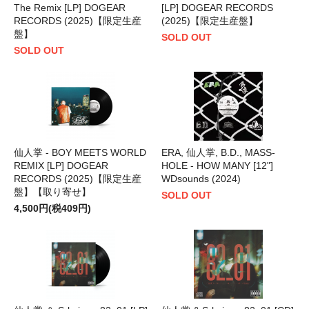
The Remix [LP] DOGEAR
[LP] DOGEAR RECORDS
RECORDS (2025)【限定生産
(2025)【限定生産盤】
盤】
SOLD OUT
SOLD OUT
仙人掌 - BOY MEETS WORLD
ERA, 仙人掌, B.D., MASS-
REMIX [LP] DOGEAR
HOLE - HOW MANY [12"]
RECORDS (2025)【限定生産
WDsounds (2024)
盤】【取り寄せ】
SOLD OUT
4,500円(税409円)