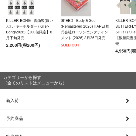
KILLER-BONG - 真鍮製(銀い
SPEED - Body & Soul
KILLER-BO
ぶし) キーホルダー (Killer-
(Remastered 2026) [TAPE] 株
BUTTERFLY
Bong/2026)【100個限定】8
式会社ローソンエンタテイン
SHIRT (Kill
月下旬発売
メント (2026) 8月26日発売
【数量限定
売
2,200円(税200円)
SOLD OUT
4,950円(
カテゴリーから探す
（全てのリストはメニューから）
新入荷
予約商品