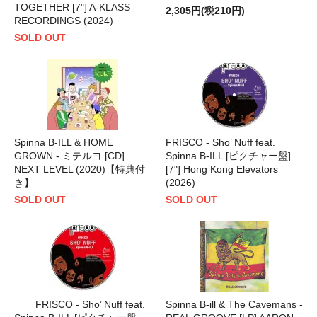
TOGETHER [7"] A-KLASS
2,305円(税210円)
RECORDINGS (2024)
SOLD OUT
Spinna B-ILL & HOME
FRISCO - Sho’ Nuff feat.
GROWN - ミテルヨ [CD]
Spinna B-ILL [ピクチャー盤]
NEXT LEVEL (2020)【特典付
[7"] Hong Kong Elevators
き】
(2026)
SOLD OUT
SOLD OUT
FRISCO - Sho’ Nuff feat.
Spinna B-ill & The Cavemans -