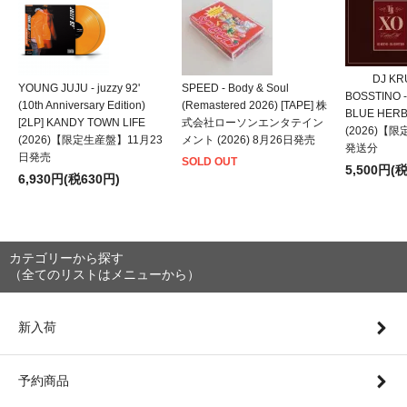
DJ KRU
YOUNG JUJU - juzzy 92'
SPEED - Body & Soul
BOSSTINO -
(10th Anniversary Edition)
(Remastered 2026) [TAPE] 株
BLUE HER
[2LP] KANDY TOWN LIFE
式会社ローソンエンタテイン
(2026)【
(2026)【限定生産盤】11月23
メント (2026) 8月26日発売
発送分
日発売
SOLD OUT
5,500円(
6,930円(税630円)
カテゴリーから探す
（全てのリストはメニューから）
新入荷
予約商品