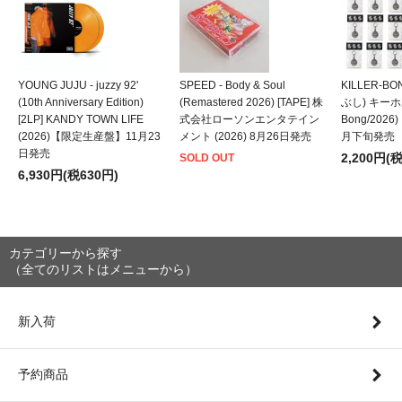
YOUNG JUJU - juzzy 92'
SPEED - Body & Soul
KILLER-B
(10th Anniversary Edition)
(Remastered 2026) [TAPE] 株
ぶし) キーホルダ
[2LP] KANDY TOWN LIFE
式会社ローソンエンタテイン
Bong/202
(2026)【限定生産盤】11月23
メント (2026) 8月26日発売
月下旬発売
日発売
2,200円(
SOLD OUT
6,930円(税630円)
カテゴリーから探す
（全てのリストはメニューから）
新入荷
予約商品