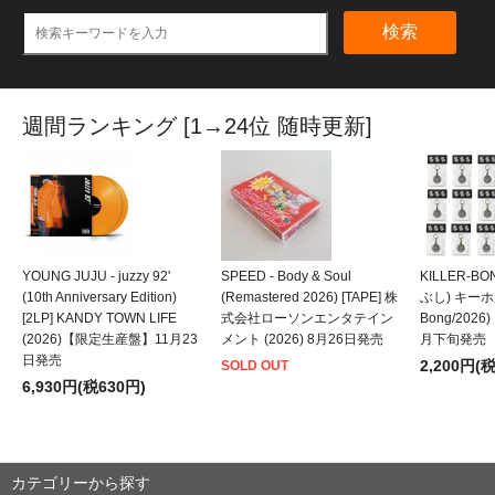
検索
週間ランキング [1→24位 随時更新]
YOUNG JUJU - juzzy 92'
SPEED - Body & Soul
KILLER-B
(10th Anniversary Edition)
(Remastered 2026) [TAPE] 株
ぶし) キーホルダ
[2LP] KANDY TOWN LIFE
式会社ローソンエンタテイン
Bong/202
(2026)【限定生産盤】11月23
メント (2026) 8月26日発売
月下旬発売
日発売
2,200円(
SOLD OUT
6,930円(税630円)
カテゴリーから探す