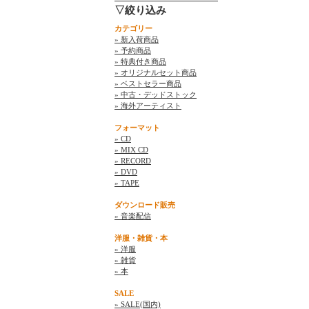
▽絞り込み
カテゴリー
» 新入荷商品
» 予約商品
» 特典付き商品
» オリジナルセット商品
» ベストセラー商品
» 中古・デッドストック
» 海外アーティスト
フォーマット
» CD
» MIX CD
» RECORD
» DVD
» TAPE
ダウンロード販売
» 音楽配信
洋服・雑貨・本
» 洋服
» 雑貨
» 本
SALE
» SALE(国内)