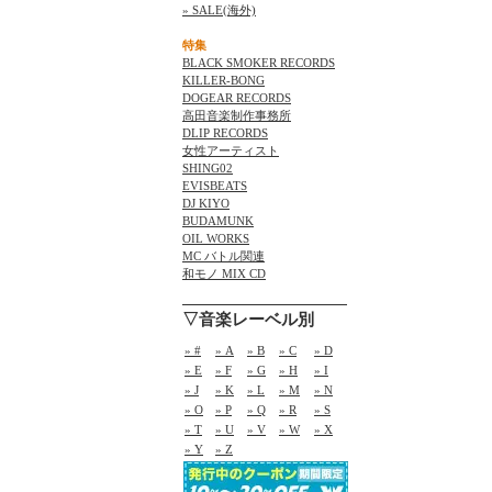
» SALE(海外)
特集
BLACK SMOKER RECORDS
KILLER-BONG
DOGEAR RECORDS
高田音楽制作事務所
DLIP RECORDS
女性アーティスト
SHING02
EVISBEATS
DJ KIYO
BUDAMUNK
OIL WORKS
MC バトル関連
和モノ MIX CD
▽音楽レーベル別
» #
» A
» B
» C
» D
» E
» F
» G
» H
» I
» J
» K
» L
» M
» N
» O
» P
» Q
» R
» S
» T
» U
» V
» W
» X
» Y
» Z