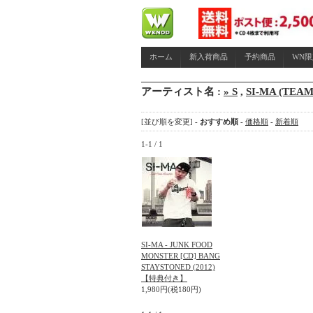
ホーム
新入荷商品
予約商品
WN
アーティスト名 :
» S
,
SI-MA (TEAM
[並び順を変更] -
おすすめ順
-
価格順
-
新着順
1-1 / 1
SI-MA - JUNK FOOD
MONSTER [CD] BANG
STAYSTONED (2012)
【特典付き】
1,980円(税180円)