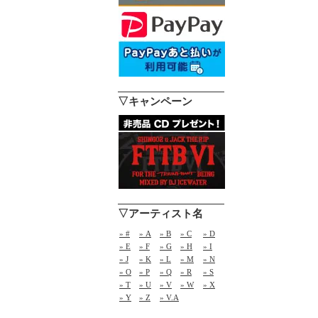
▽キャンペーン
▽アーティスト名
» #
» A
» B
» C
» D
» E
» F
» G
» H
» I
» J
» K
» L
» M
» N
» O
» P
» Q
» R
» S
» T
» U
» V
» W
» X
» Y
» Z
» V.A