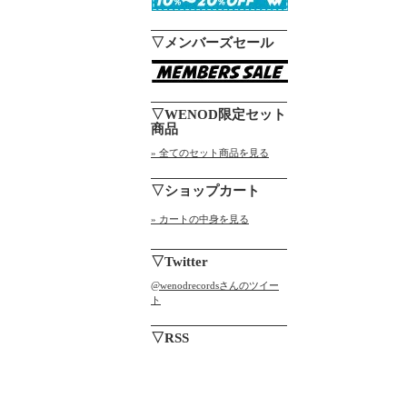
▽メンバーズセール
▽WENOD限定セット
商品
» 全てのセット商品を見る
▽ショップカート
» カートの中身を見る
▽Twitter
@wenodrecordsさんのツイー
ト
▽RSS