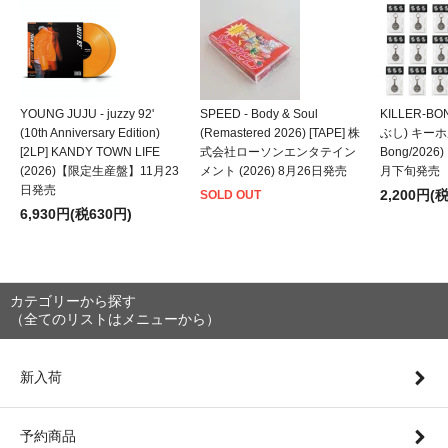
YOUNG JUJU - juzzy 92'
SPEED - Body & Soul
KILLER-B
(10th Anniversary Edition)
(Remastered 2026) [TAPE] 株
ぶし) キーホルダ
[2LP] KANDY TOWN LIFE
式会社ローソンエンタテイン
Bong/202
(2026)【限定生産盤】11月23
メント (2026) 8月26日発売
月下旬発売
日発売
2,200円(
SOLD OUT
6,930円(税630円)
カテゴリーから探す
（全てのリストはメニューから）
新入荷
予約商品