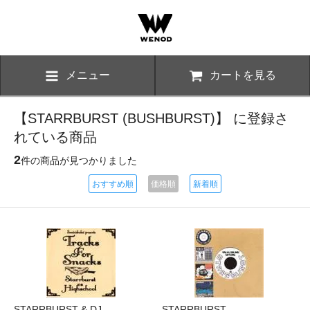
メニュー
カートを見る
【STARRBURST (BUSHBURST)】 に登録さ
れている商品
2
件の商品が見つかりました
おすすめ順
価格順
新着順
STARRBURST & DJ
STARRBURST -