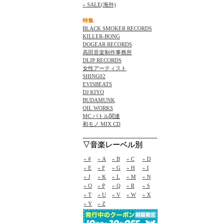
» SALE(海外)
特集
BLACK SMOKER RECORDS
KILLER-BONG
DOGEAR RECORDS
高田音楽制作事務所
DLIP RECORDS
女性アーティスト
SHING02
EVISBEATS
DJ KIYO
BUDAMUNK
OIL WORKS
MC バトル関連
和モノ MIX CD
▽音楽レーベル別
» #
» A
» B
» C
» D
» E
» F
» G
» H
» I
» J
» K
» L
» M
» N
» O
» P
» Q
» R
» S
» T
» U
» V
» W
» X
» Y
» Z