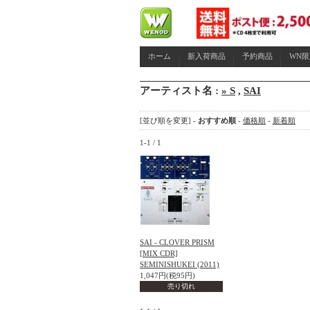
ホーム
新入荷商品
予約商品
WN
アーティスト名 :
» S
,
SAI
[並び順を変更] -
おすすめ順
-
価格順
-
新着順
1-1 / 1
SAI - CLOVER PRISM
[MIX CDR]
SEMINISHUKEI (2011)
1,047円(税95円)
売り切れ