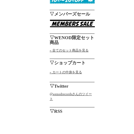
▽メンバーズセール
▽WENOD限定セット
商品
» 全てのセット商品を見る
▽ショップカート
» カートの中身を見る
▽Twitter
@wenodrecordsさんのツイー
ト
▽RSS