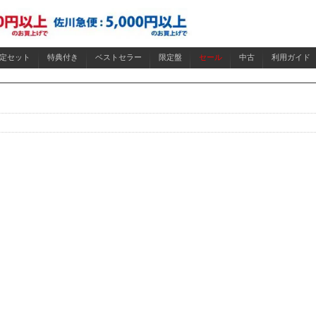
限定セット
特典付き
ベストセラー
限定盤
セール
中古
利用ガイド