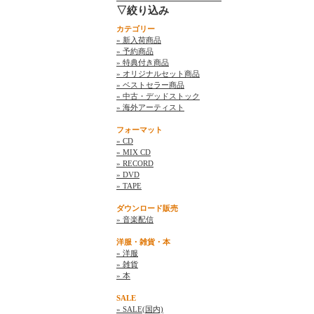
▽絞り込み
カテゴリー
» 新入荷商品
» 予約商品
» 特典付き商品
» オリジナルセット商品
» ベストセラー商品
» 中古・デッドストック
» 海外アーティスト
フォーマット
» CD
» MIX CD
» RECORD
» DVD
» TAPE
ダウンロード販売
» 音楽配信
洋服・雑貨・本
» 洋服
» 雑貨
» 本
SALE
» SALE(国内)