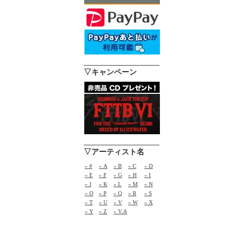
▽キャンペーン
▽アーティスト名
» #
» A
» B
» C
» D
» E
» F
» G
» H
» I
» J
» K
» L
» M
» N
» O
» P
» Q
» R
» S
» T
» U
» V
» W
» X
» Y
» Z
» V.A