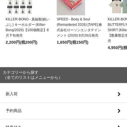
KILLER-BONG - 真鍮製(銀い
SPEED - Body & Soul
KILLER-BO
ぶし) キーホルダー (Killer-
(Remastered 2026) [TAPE] 株
BUTTERFLY
Bong/2026)【100個限定】8
式会社ローソンエンタテイン
SHIRT (Kill
月下旬発売
メント (2026) 8月26日発売
【数量限定
売
2,200円(税200円)
1,650円(税150円)
4,950円(
カテゴリーから探す
（全てのリストはメニューから）
新入荷
予約商品