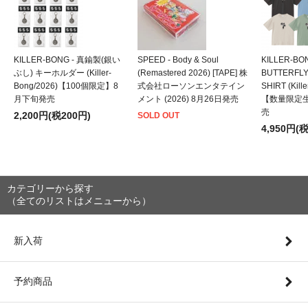
KILLER-BONG - 真鍮製(銀い
SPEED - Body & Soul
KILLER-BO
ぶし) キーホルダー (Killer-
(Remastered 2026) [TAPE] 株
BUTTERFLY
Bong/2026)【100個限定】8
式会社ローソンエンタテイン
SHIRT (Kill
月下旬発売
メント (2026) 8月26日発売
【数量限定
売
2,200円(税200円)
SOLD OUT
4,950円(
カテゴリーから探す
（全てのリストはメニューから）
新入荷
予約商品