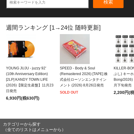
検索
週間ランキング [1→24位 随時更新]
YOUNG JUJU - juzzy 92'
SPEED - Body & Soul
KILLER-B
(10th Anniversary Edition)
(Remastered 2026) [TAPE] 株
ぶし) キーホルダ
[2LP] KANDY TOWN LIFE
式会社ローソンエンタテイン
Bong/202
(2026)【限定生産盤】11月23
メント (2026) 8月26日発売
月下旬発売
日発売
2,200円(
SOLD OUT
6,930円(税630円)
カテゴリーから探す
（全てのリストはメニューから）