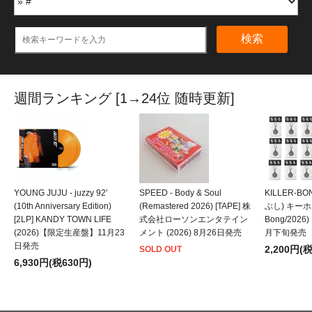
検索
週間ランキング [1→24位 随時更新]
YOUNG JUJU - juzzy 92'
SPEED - Body & Soul
KILLER-B
(10th Anniversary Edition)
(Remastered 2026) [TAPE] 株
ぶし) キーホルダ
[2LP] KANDY TOWN LIFE
式会社ローソンエンタテイン
Bong/202
(2026)【限定生産盤】11月23
メント (2026) 8月26日発売
月下旬発売
日発売
2,200円(
SOLD OUT
6,930円(税630円)