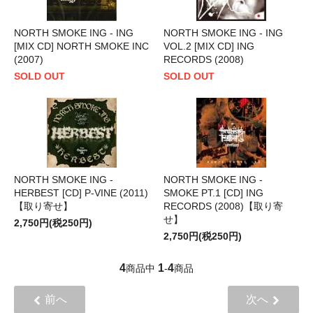
NORTH SMOKE ING - ING
NORTH SMOKE ING - ING
[MIX CD] NORTH SMOKE INC
VOL.2 [MIX CD] ING
(2007)
RECORDS (2008)
SOLD OUT
SOLD OUT
NORTH SMOKE ING -
NORTH SMOKE ING -
HERBEST [CD] P-VINE (2011)
SMOKE PT.1 [CD] ING
【取り寄せ】
RECORDS (2008)【取り寄
せ】
2,750円(税250円)
2,750円(税250円)
4
1
4
商品中
-
商品
前へ
次へ