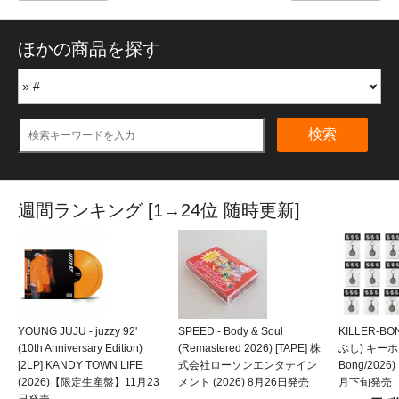
ほかの商品を探す
検索
週間ランキング [1→24位 随時更新]
YOUNG JUJU - juzzy 92'
SPEED - Body & Soul
KILLER-B
(10th Anniversary Edition)
(Remastered 2026) [TAPE] 株
ぶし) キーホルダ
[2LP] KANDY TOWN LIFE
式会社ローソンエンタテイン
Bong/202
(2026)【限定生産盤】11月23
メント (2026) 8月26日発売
月下旬発売
日発売