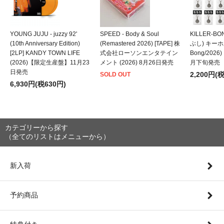
YOUNG JUJU - juzzy 92'
SPEED - Body & Soul
KILLER-B
(10th Anniversary Edition)
(Remastered 2026) [TAPE] 株
ぶし) キーホルダ
[2LP] KANDY TOWN LIFE
式会社ローソンエンタテイン
Bong/202
(2026)【限定生産盤】11月23
メント (2026) 8月26日発売
月下旬発売
日発売
2,200円(
SOLD OUT
6,930円(税630円)
カテゴリーから探す
（全てのリストはメニューから）
新入荷
予約商品