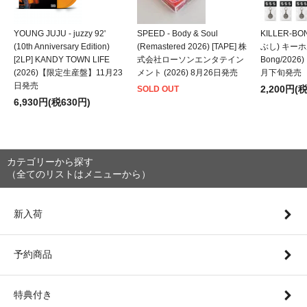
YOUNG JUJU - juzzy 92'
SPEED - Body & Soul
KILLER-B
(10th Anniversary Edition)
(Remastered 2026) [TAPE] 株
ぶし) キーホルダ
[2LP] KANDY TOWN LIFE
式会社ローソンエンタテイン
Bong/202
(2026)【限定生産盤】11月23
メント (2026) 8月26日発売
月下旬発売
日発売
2,200円(
SOLD OUT
6,930円(税630円)
カテゴリーから探す
（全てのリストはメニューから）
新入荷
予約商品
特典付き