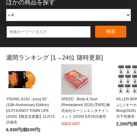
ほかの商品を探す
検索
週間ランキング [1→24位 随時更新]
YOUNG JUJU - juzzy 92'
SPEED - Body & Soul
KILLER-B
(10th Anniversary Edition)
(Remastered 2026) [TAPE] 株
ぶし) キーホルダ
[2LP] KANDY TOWN LIFE
式会社ローソンエンタテイン
Bong/202
(2026)【限定生産盤】11月23
メント (2026) 8月26日発売
月下旬発売
日発売
2,200円(
SOLD OUT
6,930円(税630円)