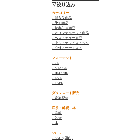
▽絞り込み
カテゴリー
» 新入荷商品
» 予約商品
» 特典付き商品
» オリジナルセット商品
» ベストセラー商品
» 中古・デッドストック
» 海外アーティスト
フォーマット
» CD
» MIX CD
» RECORD
» DVD
» TAPE
ダウンロード販売
» 音楽配信
洋服・雑貨・本
» 洋服
» 雑貨
» 本
SALE
» SALE(国内)