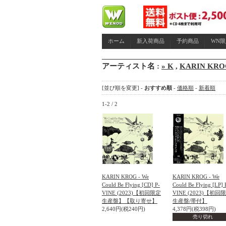
ホーム
新入荷商品
予約商品
WN
アーティスト名 :
» K
,
KARIN KRO
[並び順を変更] -
おすすめ順
-
価格順
-
新着順
1-2 / 2
KARIN KROG - We
KARIN KROG - We
Could Be Flying [CD] P-
Could Be Flying [LP] 
VINE (2023)【初回限定
VINE (2023)【初回
生産盤】【取り寄せ】
生産盤/帯付】
2,640円(税240円)
4,378円(税398円)
売り切れ