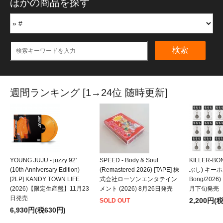
ほかの商品を探す
検索
週間ランキング [1→24位 随時更新]
YOUNG JUJU - juzzy 92'
SPEED - Body & Soul
KILLER-B
(10th Anniversary Edition)
(Remastered 2026) [TAPE] 株
ぶし) キーホルダ
[2LP] KANDY TOWN LIFE
式会社ローソンエンタテイン
Bong/202
(2026)【限定生産盤】11月23
メント (2026) 8月26日発売
月下旬発売
日発売
2,200円(
SOLD OUT
6,930円(税630円)