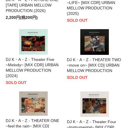
~LIFE~ [MIX CDR] URBAN
[TAPE] URBAN MELLOW
MELLOW PRODUCTION
PRODUCTION (2026)
(2025)
2,200円(税200円)
SOLD OUT
DJ K・A・Z - Theater Five
DJ K・A・Z - THEATER TWO
~Melody~ [MIX CDR] URBAN
~move on~ [MIX CD] URBAN
MELLOW PRODUCTION
MELLOW PRODUCTION
(2024)
SOLD OUT
SOLD OUT
DJ K・A・Z - THEATER ONE
DJ K・A・Z - Theater Four
~feel the rain~ [MIX CD]
~Instrumental~ [MIX CDR]