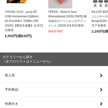
YOUNG JUJU - juzzy 92'
SPEED - Body & Soul
KILLER-B
(10th Anniversary Edition)
(Remastered 2026) [TAPE] 株
ぶし) キーホルダ
[2LP] KANDY TOWN LIFE
式会社ローソンエンタテイン
Bong/202
(2026)【限定生産盤】11月23
メント (2026) 8月26日発売
月下旬発売
日発売
2,200円(
SOLD OUT
6,930円(税630円)
カテゴリーから探す
（全てのリストはメニューから）
新入荷
予約商品
特典付き