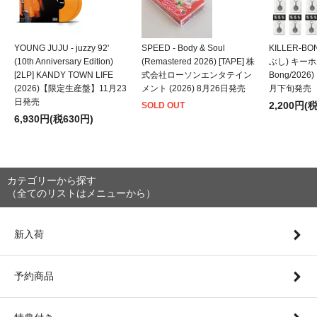
YOUNG JUJU - juzzy 92'
SPEED - Body & Soul
KILLER-B
(10th Anniversary Edition)
(Remastered 2026) [TAPE] 株
ぶし) キーホルダ
[2LP] KANDY TOWN LIFE
式会社ローソンエンタテイン
Bong/202
(2026)【限定生産盤】11月23
メント (2026) 8月26日発売
月下旬発売
日発売
2,200円(
SOLD OUT
6,930円(税630円)
カテゴリーから探す
（全てのリストはメニューから）
新入荷
予約商品