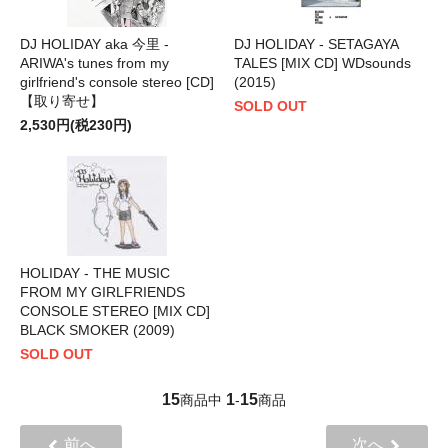
DJ HOLIDAY aka 今里 -
DJ HOLIDAY - SETAGAYA
ARIWA's tunes from my
TALES [MIX CD] WDsounds
girlfriend's console stereo [CD]
(2015)
【取り寄せ】
SOLD OUT
2,530円(税230円)
HOLIDAY - THE MUSIC
FROM MY GIRLFRIENDS
CONSOLE STEREO [MIX CD]
BLACK SMOKER (2009)
SOLD OUT
15
1
15
商品中
-
商品
前へ
次へ