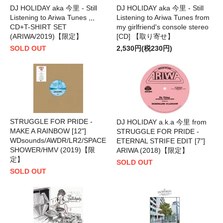
DJ HOLIDAY aka 今里 - Still
DJ HOLIDAY aka 今里 - Still
Listening to Ariwa Tunes ,,,
Listening to Ariwa Tunes from
CD+T-SHIRT SET
my girlfriend's console stereo
(ARIWA/2019)【限定】
[CD] 【取り寄せ】
SOLD OUT
2,530円(税230円)
STRUGGLE FOR PRIDE -
DJ HOLIDAY a.k.a 今里 from
MAKE A RAINBOW [12"]
STRUGGLE FOR PRIDE -
WDsounds/AWDR/LR2/SPACE
ETERNAL STRIFE EDIT [7"]
SHOWER/HMV (2019)【限
ARIWA (2018)【限定】
定】
SOLD OUT
SOLD OUT