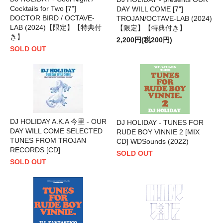
Cocktails for Two [7"]
DAY WILL COME [7"]
DOCTOR BIRD / OCTAVE-
TROJAN/OCTAVE-LAB (2024)
LAB (2024)【限定】【特典付
【限定】【特典付き】
き】
2,200円(税200円)
SOLD OUT
DJ HOLIDAY A.K.A 今里 - OUR
DJ HOLIDAY - TUNES FOR
DAY WILL COME SELECTED
RUDE BOY VINNIE 2 [MIX
TUNES FROM TROJAN
CD] WDSounds (2022)
RECORDS [CD]
SOLD OUT
SOLD OUT