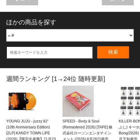
ほかの商品を探す
検索
週間ランキング [1→24位 随時更新]
YOUNG JUJU - juzzy 92'
SPEED - Body & Soul
KILLER-B
(10th Anniversary Edition)
(Remastered 2026) [TAPE] 株
ぶし) キーホルダ
[2LP] KANDY TOWN LIFE
式会社ローソンエンタテイン
Bong/202
(2026)【限定生産盤】11月23
メント (2026) 8月26日発売
月下旬発売