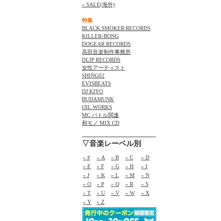
» SALE(海外)
特集
BLACK SMOKER RECORDS
KILLER-BONG
DOGEAR RECORDS
高田音楽制作事務所
DLIP RECORDS
女性アーティスト
SHING02
EVISBEATS
DJ KIYO
BUDAMUNK
OIL WORKS
MC バトル関連
和モノ MIX CD
▽音楽レーベル別
» #
» A
» B
» C
» D
» E
» F
» G
» H
» I
» J
» K
» L
» M
» N
» O
» P
» Q
» R
» S
» T
» U
» V
» W
» X
» Y
» Z