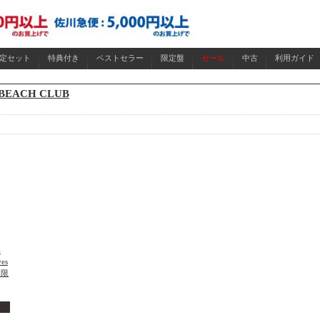
限定セット
特典付き
ベストセラー
限定盤
セール
中古
利用ガイド
 BEACH CLUB
-
ves
)【限