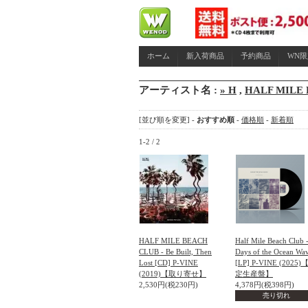
ホーム
新入荷商品
予約商品
WN
アーティスト名 :
» H
,
HALF MILE
[並び順を変更] -
おすすめ順
-
価格順
-
新着順
1-2 / 2
HALF MILE BEACH
Half Mile Beach Club 
CLUB - Be Built, Then
Days of the Ocean Wa
Lost [CD] P-VINE
[LP] P-VINE (2025
(2019)【取り寄せ】
定生産盤】
2,530円(税230円)
4,378円(税398円)
売り切れ