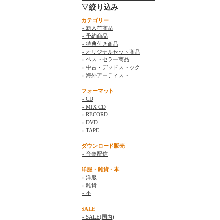
▽絞り込み
カテゴリー
» 新入荷商品
» 予約商品
» 特典付き商品
» オリジナルセット商品
» ベストセラー商品
» 中古・デッドストック
» 海外アーティスト
フォーマット
» CD
» MIX CD
» RECORD
» DVD
» TAPE
ダウンロード販売
» 音楽配信
洋服・雑貨・本
» 洋服
» 雑貨
» 本
SALE
» SALE(国内)