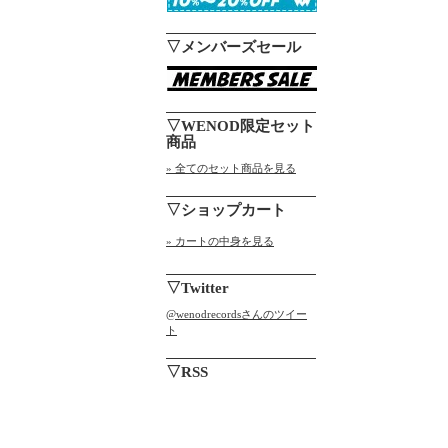
▽メンバーズセール
▽WENOD限定セット
商品
» 全てのセット商品を見る
▽ショップカート
» カートの中身を見る
▽Twitter
@wenodrecordsさんのツイー
ト
▽RSS