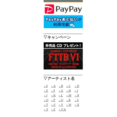
▽キャンペーン
▽アーティスト名
» #
» A
» B
» C
» D
» E
» F
» G
» H
» I
» J
» K
» L
» M
» N
» O
» P
» Q
» R
» S
» T
» U
» V
» W
» X
» Y
» Z
» V.A