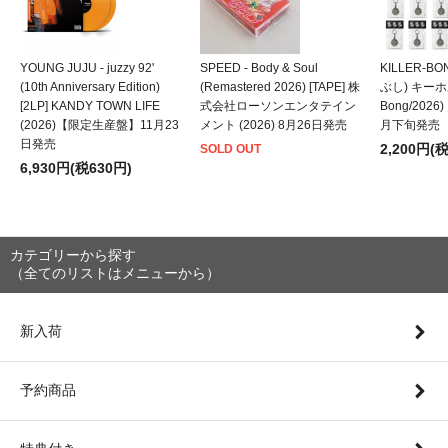
YOUNG JUJU - juzzy 92'
SPEED - Body & Soul
KILLER-B
(10th Anniversary Edition)
(Remastered 2026) [TAPE] 株
ぶし) キーホルダ
[2LP] KANDY TOWN LIFE
式会社ローソンエンタテイン
Bong/202
(2026)【限定生産盤】11月23
メント (2026) 8月26日発売
月下旬発売
日発売
2,200円(
SOLD OUT
6,930円(税630円)
カテゴリーから探す
（全てのリストはメニューから）
新入荷
予約商品