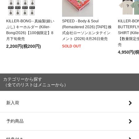
KILLER-BONG - 真鍮製(銀い
SPEED - Body & Soul
KILLER-BO
ぶし) キーホルダー (Killer-
(Remastered 2026) [TAPE] 株
BUTTERFLY
Bong/2026)【100個限定】8
式会社ローソンエンタテイン
SHIRT (Kill
月下旬発売
メント (2026) 8月26日発売
【数量限定
売
2,200円(税200円)
SOLD OUT
4,950円(
カテゴリーから探す
（全てのリストはメニューから）
新入荷
予約商品