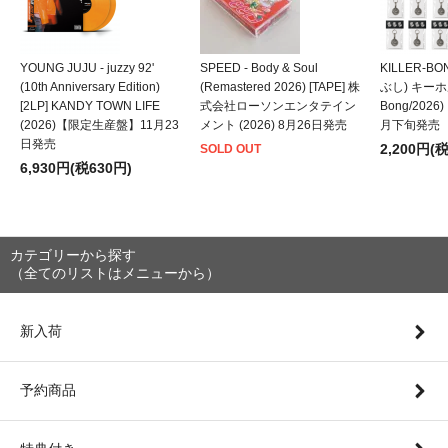
YOUNG JUJU - juzzy 92'
SPEED - Body & Soul
KILLER-B
(10th Anniversary Edition)
(Remastered 2026) [TAPE] 株
ぶし) キーホルダ
[2LP] KANDY TOWN LIFE
式会社ローソンエンタテイン
Bong/202
(2026)【限定生産盤】11月23
メント (2026) 8月26日発売
月下旬発売
日発売
2,200円(
SOLD OUT
6,930円(税630円)
カテゴリーから探す
（全てのリストはメニューから）
新入荷
予約商品