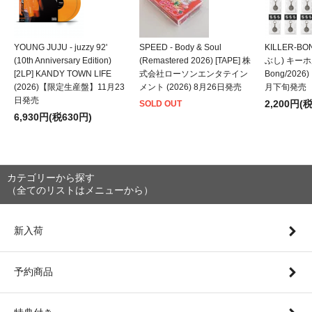
YOUNG JUJU - juzzy 92'
SPEED - Body & Soul
KILLER-B
(10th Anniversary Edition)
(Remastered 2026) [TAPE] 株
ぶし) キーホルダ
[2LP] KANDY TOWN LIFE
式会社ローソンエンタテイン
Bong/202
(2026)【限定生産盤】11月23
メント (2026) 8月26日発売
月下旬発売
日発売
2,200円(
SOLD OUT
6,930円(税630円)
カテゴリーから探す
（全てのリストはメニューから）
新入荷
予約商品