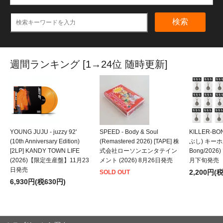
検索
週間ランキング [1→24位 随時更新]
YOUNG JUJU - juzzy 92'
SPEED - Body & Soul
KILLER-B
(10th Anniversary Edition)
(Remastered 2026) [TAPE] 株
ぶし) キーホルダ
[2LP] KANDY TOWN LIFE
式会社ローソンエンタテイン
Bong/202
(2026)【限定生産盤】11月23
メント (2026) 8月26日発売
月下旬発売
日発売
2,200円(
SOLD OUT
6,930円(税630円)