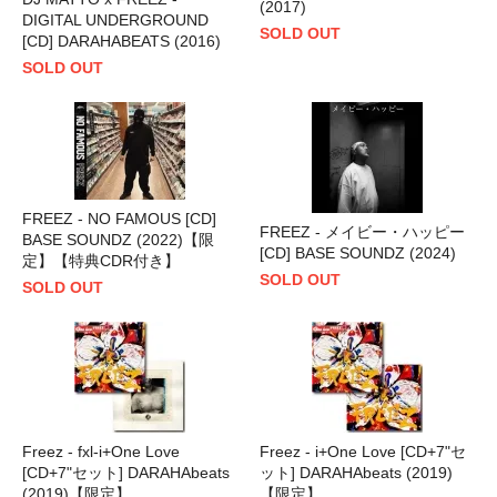
(2017)
DIGITAL UNDERGROUND
SOLD OUT
[CD] DARAHABEATS (2016)
SOLD OUT
FREEZ - NO FAMOUS [CD]
FREEZ - メイビー・ハッピー
BASE SOUNDZ (2022)【限
[CD] BASE SOUNDZ (2024)
定】【特典CDR付き】
SOLD OUT
SOLD OUT
Freez - fxl-i+One Love
Freez - i+One Love [CD+7"セ
[CD+7"セット] DARAHAbeats
ット] DARAHAbeats (2019)
(2019)【限定】
【限定】