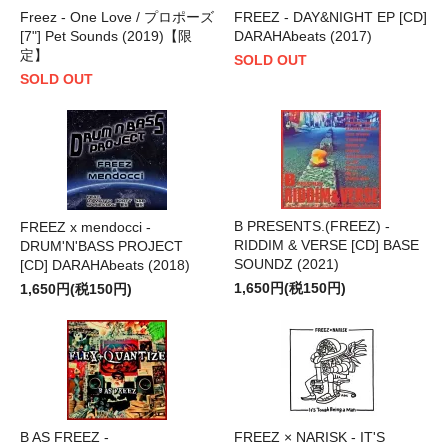
Freez - One Love / プロポーズ
FREEZ - DAY&NIGHT EP [CD]
[7"] Pet Sounds (2019)【限
DARAHAbeats (2017)
定】
SOLD OUT
SOLD OUT
B PRESENTS.(FREEZ) -
FREEZ x mendocci -
RIDDIM & VERSE [CD] BASE
DRUM'N'BASS PROJECT
SOUNDZ (2021)
[CD] DARAHAbeats (2018)
1,650円(税150円)
1,650円(税150円)
B AS FREEZ -
FREEZ × NARISK - IT'S