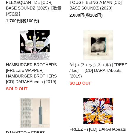
FLEX&QUANTIZE [CDR]
TOUGH BEING A MAN [CD]
BASE SOUNDZ (2025)【数量
BASE SOUNDZ (2020)
限定盤】
2,000円(税182円)
1,760円(税160円)
HAMBURGER BROTHERS
fxl (エフエックスエル) [FREEZ
[FREEZ x WAPPER] -
/ lee] - i [CD] DARAHAbeats
HAMBURGER BROTHERS
(2019)
[CD] DARAHAbeats (2019)
SOLD OUT
SOLD OUT
FREEZ - i [CD] DARAHAbeats
DJ MATTO x FREEZ -