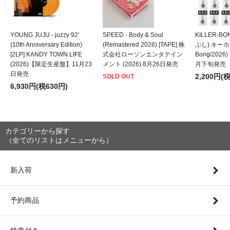
YOUNG JUJU - juzzy 92'
SPEED - Body & Soul
KILLER-B
(10th Anniversary Edition)
(Remastered 2026) [TAPE] 株
ぶし) キーホルダ
[2LP] KANDY TOWN LIFE
式会社ローソンエンタテイン
Bong/202
(2026)【限定生産盤】11月23
メント (2026) 8月26日発売
月下旬発売
日発売
2,200円(
SOLD OUT
6,930円(税630円)
カテゴリーから探す
（全てのリストはメニューから）
新入荷
予約商品