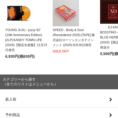
DJ KRU
YOUNG JUJU - juzzy 92'
SPEED - Body & Soul
BOSSTINO -
(10th Anniversary Edition)
(Remastered 2026) [TAPE] 株
BLUE HER
[2LP] KANDY TOWN LIFE
式会社ローソンエンタテイン
(2026)【
(2026)【限定生産盤】11月23
メント (2026) 8月26日発売
発送分
日発売
SOLD OUT
5,500円(
6,930円(税630円)
カテゴリーから探す
（全てのリストはメニューから）
新入荷
予約商品