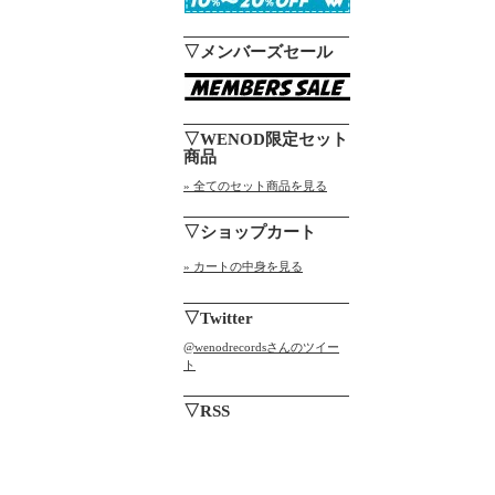
▽メンバーズセール
▽WENOD限定セット
商品
» 全てのセット商品を見る
▽ショップカート
» カートの中身を見る
▽Twitter
@wenodrecordsさんのツイー
ト
▽RSS