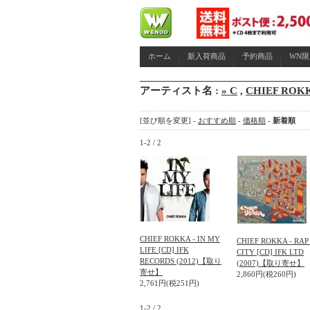
ホーム
新入荷商品
予約商品
WN
アーティスト名 :
» C
,
CHIEF ROK
[並び順を変更] -
おすすめ順
-
価格順
-
新着順
1-2 / 2
CHIEF ROKKA - IN MY
CHIEF ROKKA - RAP
LIFE [CD] IFK
CITY [CD] IFK LTD
RECORDS (2012)【取り
(2007)【取り寄せ】
寄せ】
2,860円(税260円)
2,761円(税251円)
1-2 / 2