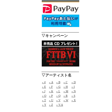
▽キャンペーン
▽アーティスト名
» #
» A
» B
» C
» D
» E
» F
» G
» H
» I
» J
» K
» L
» M
» N
» O
» P
» Q
» R
» S
» T
» U
» V
» W
» X
» Y
» Z
» V.A