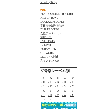
» SALE(海外)
特集
BLACK SMOKER RECORDS
KILLER-BONG
DOGEAR RECORDS
高田音楽制作事務所
DLIP RECORDS
女性アーティスト
SHING02
EVISBEATS
DJ KIYO
BUDAMUNK
OIL WORKS
MC バトル関連
和モノ MIX CD
▽音楽レーベル別
» #
» A
» B
» C
» D
» E
» F
» G
» H
» I
» J
» K
» L
» M
» N
» O
» P
» Q
» R
» S
» T
» U
» V
» W
» X
» Y
» Z