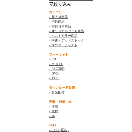
▽絞り込み
カテゴリー
» 新入荷商品
» 予約商品
» 特典付き商品
» オリジナルセット商品
» ベストセラー商品
» 中古・デッドストック
» 海外アーティスト
フォーマット
» CD
» MIX CD
» RECORD
» DVD
» TAPE
ダウンロード販売
» 音楽配信
洋服・雑貨・本
» 洋服
» 雑貨
» 本
SALE
» SALE(国内)